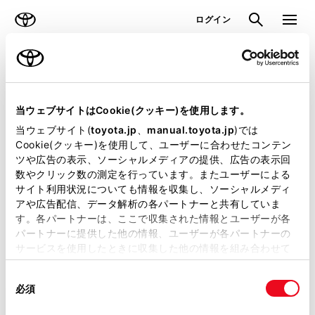
TOYOTA
検索
メニュ
ログイン
ラインアップ
オーナーサポート
トピックス
購入相談
当ウェブサイトはCookie(クッキー)を使用します。
当ウェブサイト(
toyota.jp
、
manual.toyota.jp
)では
Cookie(クッキー)を使用して、ユーザーに合わせたコンテン
購入相談するお店の探し⽅をお選びください。
ツや広告の表示、ソーシャルメディアの提供、広告の表示回
数やクリック数の測定を行っています。またユーザーによる
選択車種（
変更
）
サイト利用状況についても情報を収集し、ソーシャルメディ
クラウン（スポーツ）
アや広告配信、データ解析の各パートナーと共有していま
す。各パートナーは、ここで収集された情報とユーザーが各
パートナーに提供した他の情報、ユーザーが各パートナーの
サービスを使用したときに収集した他の情報を組み合わせて
使用することがあります。当ウェブサイトの使用を続行する
場所から探す
同
とCookie(クッキー)に同意したこととなります。
必須
意
の
「すべてのCookieを許可」をクリックすることで、お客様の