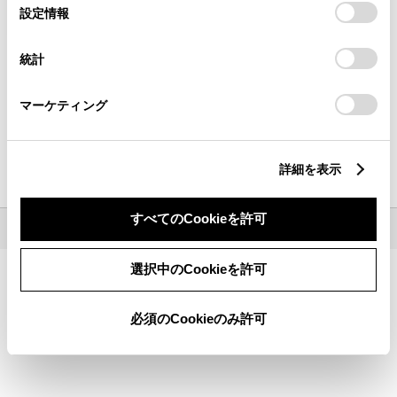
選
デバイスにすべてのCookie(クッキー)が保存されることに同
設定情報
都道府県から
探す
現在地から
探す
択
意したことになります。Cookie(クッキー)のオプトアウト、
設定の変更、同意を撤回したりするにあたっては、当社の
統計
「
Cookie（クッキー）情報の取り扱いについて
」をご覧くだ
さい。
キーワードで探す
マーケティング
検索
詳細を表示
地名・駅名・店名・郵便番号から検索できます。
すべてのCookieを許可
©1995-
2026 TOYOTA MOTOR CORPORATION. ALL RIGHTS RESERVED.
選択中のCookieを許可
必須のCookieのみ許可