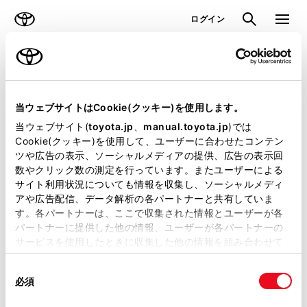
TOYOTA
検索
メニュ
ログイン
ラインアップ
オーナーサポート
トピックス
購入相談
当ウェブサイトはCookie(クッキー)を使用します。
当ウェブサイト(
toyota.jp
、
manual.toyota.jp
)では
Cookie(クッキー)を使用して、ユーザーに合わせたコンテン
購入相談するお店の探し⽅をお選びください。
ツや広告の表示、ソーシャルメディアの提供、広告の表示回
数やクリック数の測定を行っています。またユーザーによる
選択車種（
変更
）
サイト利用状況についても情報を収集し、ソーシャルメディ
ハリアー
アや広告配信、データ解析の各パートナーと共有していま
す。各パートナーは、ここで収集された情報とユーザーが各
パートナーに提供した他の情報、ユーザーが各パートナーの
サービスを使用したときに収集した他の情報を組み合わせて
使用することがあります。当ウェブサイトの使用を続行する
場所から探す
同
とCookie(クッキー)に同意したこととなります。
必須
意
の
「すべてのCookieを許可」をクリックすることで、お客様の