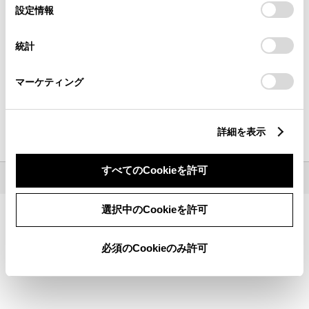
選
デバイスにすべてのCookie(クッキー)が保存されることに同
設定情報
都道府県から
探す
現在地から
探す
択
意したことになります。Cookie(クッキー)のオプトアウト、
設定の変更、同意を撤回したりするにあたっては、当社の
統計
「
Cookie（クッキー）情報の取り扱いについて
」をご覧くだ
さい。
キーワードで探す
マーケティング
検索
詳細を表示
地名・駅名・店名・郵便番号から検索できます。
すべてのCookieを許可
©1995-
2026 TOYOTA MOTOR CORPORATION. ALL RIGHTS RESERVED.
選択中のCookieを許可
必須のCookieのみ許可