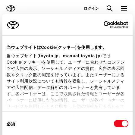
TOYOTA
検索
メニュ
ログイン
ラインアップ
オーナーサポート
トピックス
購入相談
当ウェブサイトはCookie(クッキー)を使用します。
当ウェブサイト(
toyota.jp
、
manual.toyota.jp
)では
Cookie(クッキー)を使用して、ユーザーに合わせたコンテン
購入相談するお店の探し⽅をお選びください。
ツや広告の表示、ソーシャルメディアの提供、広告の表示回
数やクリック数の測定を行っています。またユーザーによる
選択車種（
変更
）
サイト利用状況についても情報を収集し、ソーシャルメディ
シエンタ
アや広告配信、データ解析の各パートナーと共有していま
す。各パートナーは、ここで収集された情報とユーザーが各
パートナーに提供した他の情報、ユーザーが各パートナーの
サービスを使用したときに収集した他の情報を組み合わせて
使用することがあります。当ウェブサイトの使用を続行する
場所から探す
同
とCookie(クッキー)に同意したこととなります。
必須
意
の
「すべてのCookieを許可」をクリックすることで、お客様の