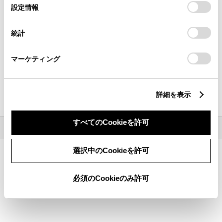
選
デバイスにすべてのCookie(クッキー)が保存されることに同
設定情報
都道府県から
探す
現在地から
探す
択
意したことになります。Cookie(クッキー)のオプトアウト、
設定の変更、同意を撤回したりするにあたっては、当社の
統計
「
Cookie（クッキー）情報の取り扱いについて
」をご覧くだ
さい。
キーワードで探す
マーケティング
検索
詳細を表示
地名・駅名・店名・郵便番号から検索できます。
すべてのCookieを許可
©1995-
2026 TOYOTA MOTOR CORPORATION. ALL RIGHTS RESERVED.
選択中のCookieを許可
必須のCookieのみ許可