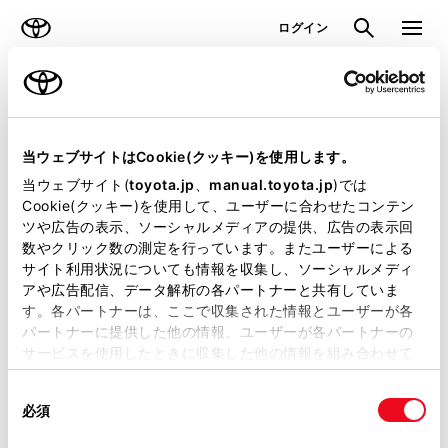
TOYOTA
検索
メニュ
ログイン
ラインアップ
オーナーサポート
トピックス
試乗車・展示車検索
当ウェブサイトはCookie(クッキー)を使用します。
当ウェブサイト(
toyota.jp
、
manual.toyota.jp
)では
Cookie(クッキー)を使用して、ユーザーに合わせたコンテン
試乗するお店の探し⽅をお選びください。
ツや広告の表示、ソーシャルメディアの提供、広告の表示回
※複数の店舗で試乗車を共有している場合がございます。
数やクリック数の測定を行っています。またユーザーによる
事前に試乗予約をいただくか、店舗へお問い合わせの上ご来店く
サイト利用状況についても情報を収集し、ソーシャルメディ
ださい。
アや広告配信、データ解析の各パートナーと共有していま
す。各パートナーは、ここで収集された情報とユーザーが各
選択車種
パートナーに提供した他の情報、ユーザーが各パートナーの
カローラ ツーリング
サービスを使用したときに収集した他の情報を組み合わせて
車種を変更する
使用することがあります。当ウェブサイトの使用を続行する
同
とCookie(クッキー)に同意したこととなります。
必須
意
の
「すべてのCookieを許可」をクリックすることで、お客様の