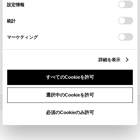
場所から探す
選
デバイスにすべてのCookie(クッキー)が保存されることに同
設定情報
択
意したことになります。Cookie(クッキー)のオプトアウト、
設定の変更、同意を撤回したりするにあたっては、当社の
統計
「
Cookie（クッキー）情報の取り扱いについて
」をご覧くだ
さい。
都道府県から
探す
現在地から
探す
マーケティング
キーワードで探す
詳細を表示
検索
すべてのCookieを許可
地名・駅名・店名・郵便番号から検索できます。
選択中のCookieを許可
©1995-
2026 TOYOTA MOTOR CORPORATION. ALL RIGHTS RESERVED.
必須のCookieのみ許可