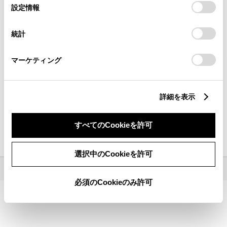
場所から探す
選
デバイスにすべてのCookie(クッキー)が保存されることに同
設定情報
択
意したことになります。Cookie(クッキー)のオプトアウト、
設定の変更、同意を撤回したりするにあたっては、当社の
統計
「
Cookie（クッキー）情報の取り扱いについて
」をご覧くだ
さい。
都道府県から
探す
現在地から
探す
マーケティング
キーワードで探す
詳細を表示
検索
すべてのCookieを許可
地名・駅名・店名・郵便番号から検索できます。
選択中のCookieを許可
©1995-
2026 TOYOTA MOTOR CORPORATION. ALL RIGHTS RESERVED.
必須のCookieのみ許可