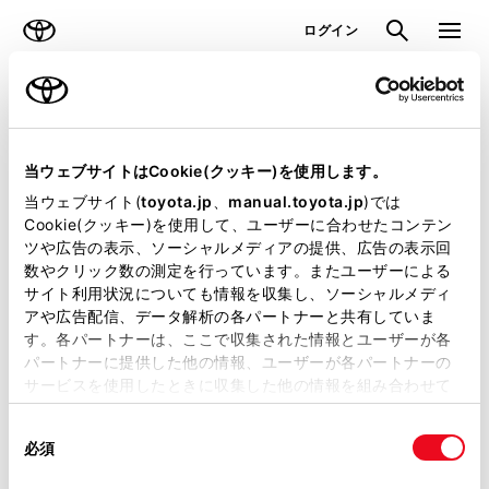
TOYOTA
検索
メニュ
ログイン
ラインアップ
オーナーサポート
トピックス
試乗車・展示車検索
当ウェブサイトはCookie(クッキー)を使用します。
当ウェブサイト(
toyota.jp
、
manual.toyota.jp
)では
Cookie(クッキー)を使用して、ユーザーに合わせたコンテン
試乗するお店の探し⽅をお選びください。
ツや広告の表示、ソーシャルメディアの提供、広告の表示回
※複数の店舗で試乗車を共有している場合がございます。
数やクリック数の測定を行っています。またユーザーによる
事前に試乗予約をいただくか、店舗へお問い合わせの上ご来店く
サイト利用状況についても情報を収集し、ソーシャルメディ
ださい。
アや広告配信、データ解析の各パートナーと共有していま
す。各パートナーは、ここで収集された情報とユーザーが各
選択車種
パートナーに提供した他の情報、ユーザーが各パートナーの
シエンタ
サービスを使用したときに収集した他の情報を組み合わせて
車種を変更する
使用することがあります。当ウェブサイトの使用を続行する
同
とCookie(クッキー)に同意したこととなります。
必須
意
の
「すべてのCookieを許可」をクリックすることで、お客様の