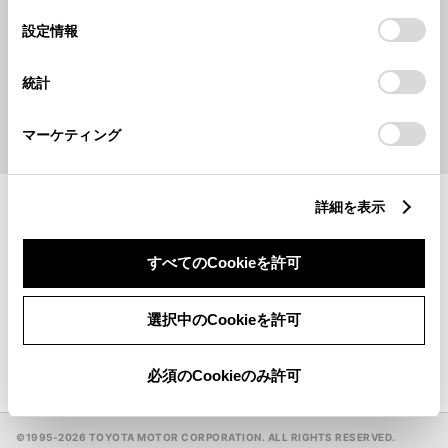
の
「すべてのCookieを許可」をクリックすることで、お客様の
選
デバイスにすべてのCookie(クッキー)が保存されることに同
設定情報
択
キーワードで探す
意したことになります。Cookie(クッキー)のオプトアウト、
設定の変更、同意を撤回したりするにあたっては、当社の
統計
「
Cookie（クッキー）情報の取り扱いについて
」をご覧くだ
検索
さい。
マーケティング
地名・駅名・店名・郵便番号から検索できます。
詳細を表示
ウェルキャブステーション
一覧
すべてのCookieを許可
GR GARAGE
一覧
選択中のCookieを許可
手話（オンライン通訳サービス）対応販売店
必須のCookieのみ許可
©1995-
2026 TOYOTA MOTOR CORPORATION. ALL RIGHTS RESERVED.