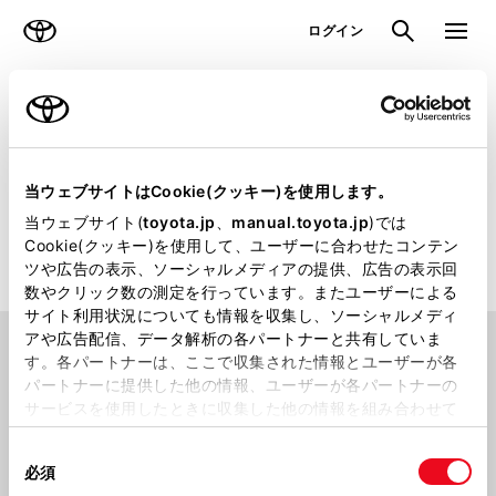
TOYOTA
検索
メニュ
ログイン
ラインアップ
オーナーサポート
トピックス
販売店検索
当ウェブサイトはCookie(クッキー)を使用します。
当ウェブサイト(
toyota.jp
、
manual.toyota.jp
)では
トヨタのクルマを取り扱っている日本全国の販売店をお探しいた
Cookie(クッキー)を使用して、ユーザーに合わせたコンテン
だけます
ツや広告の表示、ソーシャルメディアの提供、広告の表示回
数やクリック数の測定を行っています。またユーザーによる
サイト利用状況についても情報を収集し、ソーシャルメディ
アや広告配信、データ解析の各パートナーと共有していま
場所から探す
す。各パートナーは、ここで収集された情報とユーザーが各
パートナーに提供した他の情報、ユーザーが各パートナーの
サービスを使用したときに収集した他の情報を組み合わせて
使用することがあります。当ウェブサイトの使用を続行する
同
とCookie(クッキー)に同意したこととなります。
都道府県から
探す
現在地から
探す
必須
意