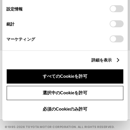
の
「すべてのCookieを許可」をクリックすることで、お客様の
選
デバイスにすべてのCookie(クッキー)が保存されることに同
設定情報
択
キーワードで探す
意したことになります。Cookie(クッキー)のオプトアウト、
設定の変更、同意を撤回したりするにあたっては、当社の
統計
「
Cookie（クッキー）情報の取り扱いについて
」をご覧くだ
検索
さい。
マーケティング
地名・駅名・店名・郵便番号から検索できます。
詳細を表示
ウェルキャブステーション
一覧
すべてのCookieを許可
GR GARAGE
一覧
選択中のCookieを許可
手話（オンライン通訳サービス）対応販売店
必須のCookieのみ許可
©1995-
2026 TOYOTA MOTOR CORPORATION. ALL RIGHTS RESERVED.