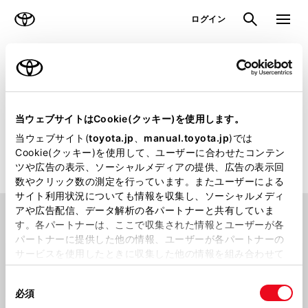
TOYOTA
検索
メニュ
ログイン
ラインアップ
オーナーサポート
トピックス
販売店検索
当ウェブサイトはCookie(クッキー)を使用します。
当ウェブサイト(
toyota.jp
、
manual.toyota.jp
)では
トヨタのクルマを取り扱っている日本全国の販売店をお探しいた
Cookie(クッキー)を使用して、ユーザーに合わせたコンテン
だけます
ツや広告の表示、ソーシャルメディアの提供、広告の表示回
数やクリック数の測定を行っています。またユーザーによる
サイト利用状況についても情報を収集し、ソーシャルメディ
アや広告配信、データ解析の各パートナーと共有していま
場所から探す
す。各パートナーは、ここで収集された情報とユーザーが各
パートナーに提供した他の情報、ユーザーが各パートナーの
サービスを使用したときに収集した他の情報を組み合わせて
使用することがあります。当ウェブサイトの使用を続行する
同
とCookie(クッキー)に同意したこととなります。
都道府県から
探す
現在地から
探す
必須
意