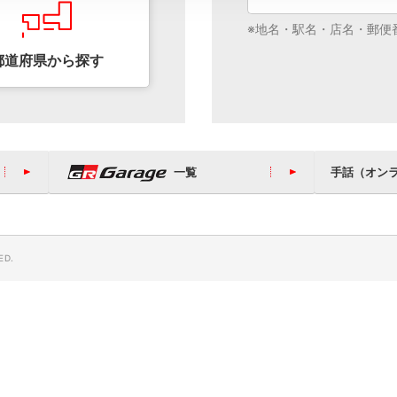
地名・駅名・店名・郵便
都道府県から
探す
ブステーション
GR GARAGE
一覧
手話（オン
ED.