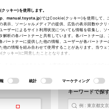
e(クッキー)を使用します。
jp
、
manual.toyota.jp
)ではCookie(クッキー)を使用して
の表示、ソーシャルメディアの提供、広告の表示回数やクリ
ユーザーによるサイト利用状況についても情報を収集し、ソ
タ解析の各パートナーと共有しています。各パートナーは、
各パートナーに提供した他の情報、ユーザーが各パートナー
た他の情報を組み合わせて使用することがあります。当ウェ
ie(クッキー)に同意したこととなります。
ている日本全国の販売店をお探しいただけます
許可」をクリックすることで、お客様のデバイスにすべてのCook
意したことになります。Cookie(クッキー)のオプトアウト
るにあたっては、当社の「
Cookie（クッキー）情報の取り
報
統計
マーケティング
キーワードで探