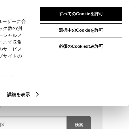
検索
メニュー
ログイン
すべてのCookieを許可
、ユーザーに合
ック数の測
選択中のCookieを許可
ーシャルメ
ここで収集
必須のCookieのみ許可
のサービス
ブサイトの
ie(クッキ
、設定の変
扱いについ
詳細を表示
す
検索