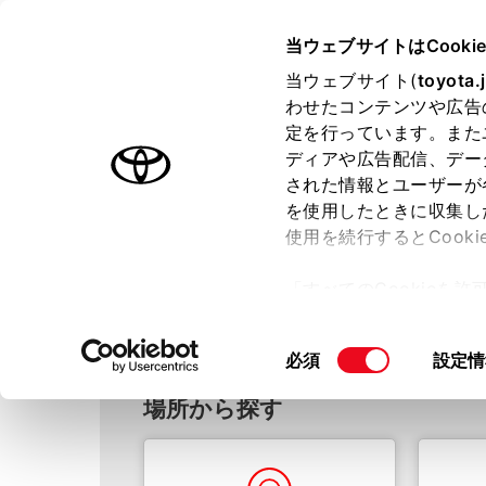
TOYOTA
当ウェブサイトはCooki
当ウェブサイト(
toyota.
わせたコンテンツや広告
ラインアップ
オーナーサポート
トピックス
定を行っています。また
ディアや広告配信、デー
ホーム
販売店検索
された情報とユーザーが
を使用したときに収集し
使用を続行するとCook
販売店検索
トヨタのクルマを取り扱っ
「すべてのCookieを
ー)が保存されることに同
更、同意を撤回したりす
同
必須
設定情
て
」をご覧ください。
意
場所から探す
の
選
択