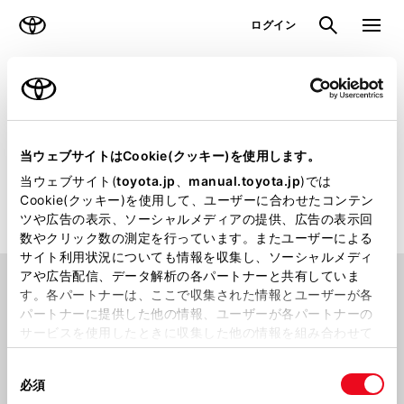
TOYOTA
検索
メニュ
ログイン
ラインアップ
オーナーサポート
トピックス
販売店検索
当ウェブサイトはCookie(クッキー)を使用します。
当ウェブサイト(
toyota.jp
、
manual.toyota.jp
)では
トヨタのクルマを取り扱っている日本全国の販売店をお探しいた
Cookie(クッキー)を使用して、ユーザーに合わせたコンテン
だけます
ツや広告の表示、ソーシャルメディアの提供、広告の表示回
数やクリック数の測定を行っています。またユーザーによる
サイト利用状況についても情報を収集し、ソーシャルメディ
アや広告配信、データ解析の各パートナーと共有していま
場所から探す
す。各パートナーは、ここで収集された情報とユーザーが各
パートナーに提供した他の情報、ユーザーが各パートナーの
サービスを使用したときに収集した他の情報を組み合わせて
使用することがあります。当ウェブサイトの使用を続行する
同
とCookie(クッキー)に同意したこととなります。
都道府県から
探す
現在地から
探す
必須
意