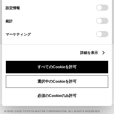
の
「すべてのCookieを許可」をクリックすることで、お客様の
選
デバイスにすべてのCookie(クッキー)が保存されることに同
設定情報
択
キーワードで探す
意したことになります。Cookie(クッキー)のオプトアウト、
設定の変更、同意を撤回したりするにあたっては、当社の
統計
「
Cookie（クッキー）情報の取り扱いについて
」をご覧くだ
検索
さい。
マーケティング
地名・駅名・店名・郵便番号から検索できます。
詳細を表示
ウェルキャブステーション
一覧
すべてのCookieを許可
GR GARAGE
一覧
選択中のCookieを許可
手話（オンライン通訳サービス）対応販売店
必須のCookieのみ許可
©1995-
2026 TOYOTA MOTOR CORPORATION. ALL RIGHTS RESERVED.