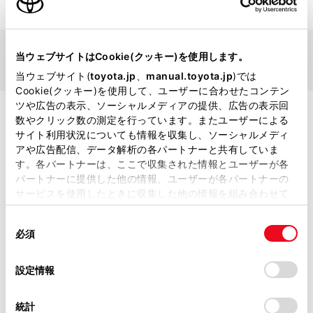
STEP 01
STEP 02
STEP 03
STEP 04
STEP 01
当ウェブサイトはCookie(クッキー)を使用します。
メーカー・車名・年式を選択
当ウェブサイト(
toyota.jp
、
manual.toyota.jp
)では
Cookie(クッキー)を使用して、ユーザーに合わせたコンテン
ツや広告の表示、ソーシャルメディアの提供、広告の表示回
数やクリック数の測定を行っています。またユーザーによる
サイト利用状況についても情報を収集し、ソーシャルメディ
アや広告配信、データ解析の各パートナーと共有していま
す。各パートナーは、ここで収集された情報とユーザーが各
パートナーに提供した他の情報、ユーザーが各パートナーの
サービスを使用したときに収集した他の情報を組み合わせて
使用することがあります。当ウェブサイトの使用を続行する
同
とCookie(クッキー)に同意したこととなります。
必須
意
の
「すべてのCookieを許可」をクリックすることで、お客様の
選
デバイスにすべてのCookie(クッキー)が保存されることに同
設定情報
択
意したことになります。Cookie(クッキー)のオプトアウト、
設定の変更、同意を撤回したりするにあたっては、当社の
統計
「
Cookie（クッキー）情報の取り扱いについて
」をご覧くだ