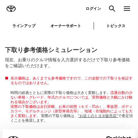
TOYOTA
検索
メニュ
ログイン
ラインアップ
オーナーサポート
トピックス
下取り参考価格シミュレーション
現在、お乗りのクルマ情報を入力選択するだけで下取り参考価格
をご確認いただけます。
表示価格は、あくまでも参考価格ですので、この金額での下取りを保証す
るものではありません。
時間の経過とともに実際の下取り価格は大きく変動します。
流通台数の少
ない車種・グレード、年式のクルマについては、実勢価格と大幅にかけ離
れる場合がございます。
実際の下取価格は走行距離、お車の状態（キズ・凹み）、事故歴、ボディ
カラー、モデルチェンジ（新型車発売等）、地域・市場動向によっても大
きく変動します。
実際の下取り価格は、
“お近くのトヨタ販売店”
で査定頂
くことを推奨します。
＊
おクルマの売却のみをご検討のお客様は、
トヨタのクルマ買取
で査定を承
ります。