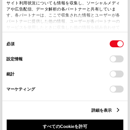
サイト利用状況についても情報を収集し、ソーシャルメディ
アや広告配信、データ解析の各パートナーと共有していま
WEBカタログ・スペ
す。各パートナーは、ここで収集された情報とユーザーが各
パートナーに提供した他の情報、ユーザーが各パートナーの
サービスを使用したときに収集した他の情報を組み合わせて
ック情報
使用することがあります。当ウェブサイトの使用を続行する
同
とCookie(クッキー)に同意したこととなります。
必須
意
の
「すべてのCookieを許可」をクリックすることで、お客様の
選
デバイスにすべてのCookie(クッキー)が保存されることに同
設定情報
択
意したことになります。Cookie(クッキー)のオプトアウト、
WEBカタログ
設定の変更、同意を撤回したりするにあたっては、当社の
統計
「
Cookie（クッキー）情報の取り扱いについて
」をご覧くだ
さい。
当車両のWEBカタログ（PDF）
マーケティング
をご覧いただけます。
WEBカタログ（PDF）を見る
詳細を表示
すべてのCookieを許可