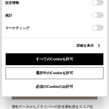
選
デバイスにすべてのCookie(クッキー)が保存されることに同
設定情報
ランは​My TOYOTA+​（WEB）から​ご契約いただけます。​＊5. 一部の​おク
択
意したことになります。Cookie(クッキー)のオプトアウト、
ルマで​サービスを​ご利用いただけない​事象が​確認されている​ため、​現在サ
®
ービス申し込みを​停止しております。​​■Wi-Fi
は、​Wi-Fi Allianceの​登録
設定の変更、同意を撤回したりするにあたっては、当社の
商標です。​■価格は​消費税込みです。
統計
「
Cookie（クッキー）情報の取り扱いについて
」をご覧くだ
さい。
マーケティング
詳細を表示
トヨタコネクティッドカー保険
すべてのCookieを許可
選択中のCookieを許可
必須のCookieのみ許可
運転データからドライバーの安全運転度をスコア化