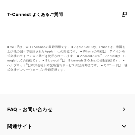
T-Connect よくあるご質問
®
Wi-Fi
は、Wi-Fi Allianceの登録商標です。
Apple CarPlay、iPhoneは、米国お
よび他の国々で登録されたApple Inc.の商標です。
iPhoneの商標は、アイホン株
™
式会社のライセンスに基づき使用されています。
Android Auto
、Androidは、G
®
oogle LLCの商標です。
Bluetooth
は、Bluetooth SIG,Inc.の登録商標です。
®
ヘルプネット
は株式会社日本緊急通報サービスの登録商標です。
QRコードは、株
式会社デンソーウェーブの登録商標です。
FAQ・お問い合わせ
関連サイト