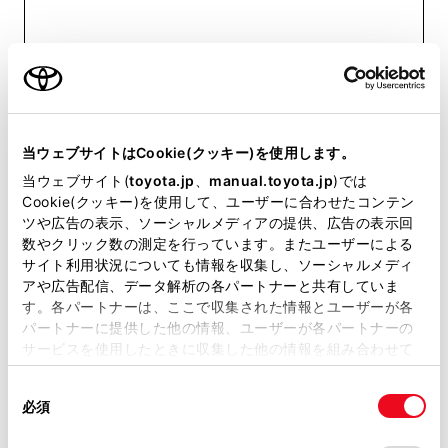
お得なパック
コネクティッドナビ 5年パック
＊3＊4
当ウェブサイトはCookie(クッキー)を使用します。
新車注​文時​限定
当ウェブサイト(
toyota.jp
、
manual.toyota.jp
)では
48,400円／5年間（税込）
Cookie(クッキー)を使用して、ユーザーに合わせたコンテン
ツや広告の表示、ソーシャルメディアの提供、広告の表示回
数やクリック数の測定を行っています。またユーザーによる
コネクティッドナビ 3年パック
＊3＊4
サイト利用状況についても情報を収集し、ソーシャルメディ
アや広告配信、データ解析の各パートナーと共有していま
新車注​文時​限定
す。各パートナーは、ここで収集された情報とユーザーが各
29,040円／3年間（税込）
パートナーに提供した他の情報、ユーザーが各パートナーの
サービスを使用したときに収集した他の情報を組み合わせて
使用することがあります。当ウェブサイトの使用を続行する
＊1. ご利用には​「TOYOTAアカウント」の​取得、​スマートフォンへの​
「My TOYOTA+​（アプリ）」の​ダウンロードが​必要です。​＊2. コネクテ
同
とCookie(クッキー)に同意したこととなります。
ィッドナビご利用​時のみ、​お申し込みいただけます。​＊3. 3年または​5年パ
必須
意
ックは​販売店での​新車注文時のみの​ご契約と​なります。​契約期間終了後は​1
の
「すべてのCookieを許可」をクリックすることで、お客様の
ヵ月または​1年での​契約が​お選びいただけます。​解約払い​戻しは​残り年数割
りと​なり、​手数料を​引いた​残りの​金額を​払い戻します。＊4. 月額/年額プ