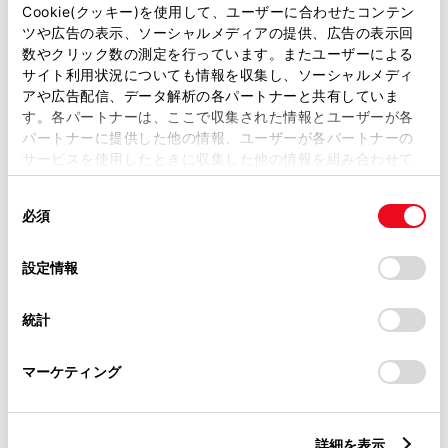
Cookie(クッキー)を使用して、ユーザーに合わせたコンテン
ツや広告の表示、ソーシャルメディアの提供、広告の表示回
数やクリック数の測定を行っています。またユーザーによる
対象プラン
サイト利用状況についても情報を収集し、ソーシャルメディ
アや広告配信、データ解析の各パートナーと共有していま
す。各パートナーは、ここで収集された情報とユーザーが各
T-Connect スタンダード
T-Connect for CROWN
パートナーに提供した他の情報、ユーザーが各パートナーの
サービスを使用したときに収集した他の情報を組み合わせて
使用することがあります。当ウェブサイトの使用を続行する
契約プラン・料金について
同
とCookie(クッキー)に同意したこととなります。
T-Connectのお申し込み方法について
必須
意
の
「すべてのCookieを許可」をクリックすることで、お客様の
選
デバイスにすべてのCookie(クッキー)が保存されることに同
設定情報
択
意したことになります。Cookie(クッキー)のオプトアウト、
関連動画
設定の変更、同意を撤回したりするにあたっては、当社の
統計
「
Cookie（クッキー）情報の取り扱いについて
」をご覧くだ
さい。
マーケティング
詳細を表示