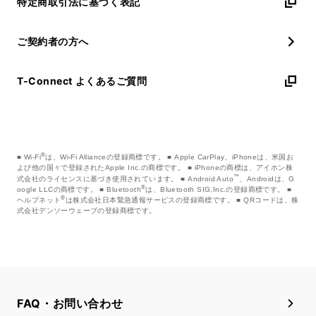
特定商取引法に基づく表記
ご契約者の方へ
T-Connect よくあるご質問
®
Wi-Fi
は、Wi-Fi Allianceの登録商標です。
Apple CarPlay、iPhoneは、米国お
よび他の国々で登録されたApple Inc.の商標です。
iPhoneの商標は、アイホン株
™
式会社のライセンスに基づき使用されています。
Android Auto
、Androidは、G
®
oogle LLCの商標です。
Bluetooth
は、Bluetooth SIG,Inc.の登録商標です。
®
ヘルプネット
は株式会社日本緊急通報サービスの登録商標です。
QRコードは、株
式会社デンソーウェーブの登録商標です。
FAQ・お問い合わせ