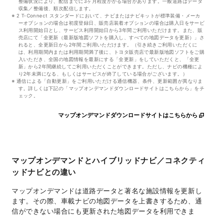
整備状況により、配信までに3ヶ月程度かかる場合があります。一般道路はデータ
収集／整備後、順次配信します。
2 T-Connect スタンダードにおいて、ナビまたはナビキットが標準装備・メーカ
ーオプションの場合は初度登録日、販売店装着オプションの場合は購入日をサービ
ス利用開始日とし、サービス利用開始日から3年間ご利用いただけます。また、販
売店にて「全更新（最新版地図ソフトを購入し、すべての地図データを更新）」さ
れると、全更新日から2年間ご利用いただけます。（引き続きご利用いただくに
は、利用期間内または利用期間満了後に、トヨタ販売店で最新版地図ソフトをご購
入いただき、全国の地図情報を最新にする「全更新」をしていただくと、「全更
新」から2年間継続してご利用いただくことができます。ただし、ナビの機種によ
り2年未満になる、もしくはサービスが終了している場合がございます。）
通信による「自動更新」をご利用いただける通信機器、条件、更新範囲が異なりま
す。詳しくは下記の「マップオンデマンドダウンロードサイトはこちらから」をチ
ェック。
マップオンデマンドダウンロードサイトはこちらから
マップオンデマンドとハイブリッドナビ／コネクティ
ッドナビとの違い
マップオンデマンドは道路データと著名な施設情報を更新し
ます。その際、車載ナビの地図データを上書きするため、通
信ができない場合にも更新された地図データを利用できま