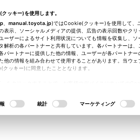
e(クッキー)を使用します。
jp
、
manual.toyota.jp
)ではCookie(クッキー)を使用して
の表示、ソーシャルメディアの提供、広告の表示回数やクリ
ユーザーによるサイト利用状況についても情報を収集し、ソ
タ解析の各パートナーと共有しています。各パートナーは、
各パートナーに提供した他の情報、ユーザーが各パートナー
た他の情報を組み合わせて使用することがあります。当ウェ
ie(クッキー)に同意したこととなります。
許可」をクリックすることで、お客様のデバイスにすべてのCook
意したことになります。Cookie(クッキー)のオプトアウト
るにあたっては、当社の「
Cookie（クッキー）情報の取り
報
統計
マーケティング