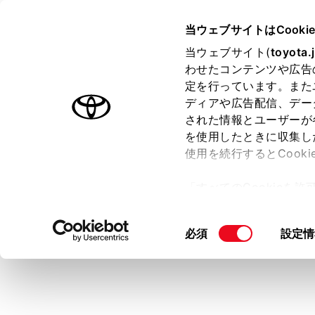
TOYOTA
当ウェブサイトはCooki
当ウェブサイト(
toyota.
わせたコンテンツや広告
ラインアップ
オーナーサポート
トピックス
定を行っています。また
ディアや広告配信、デー
された情報とユーザーが
を使用したときに収集し
使用を続行するとCook
「すべてのCookieを
ー)が保存されることに同
更、同意を撤回したりす
同
必須
設定情
て
」をご覧ください。
意
の
選
択