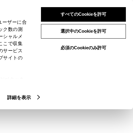
検索
メニュー
ログイン
すべてのCookieを許可
、ユーザーに合
ック数の測
選択中のCookieを許可
ーシャルメ
ここで収集
必須のCookieのみ許可
のサービス
ブサイトの
ie(クッキ
、設定の変
扱いについ
詳細を表示