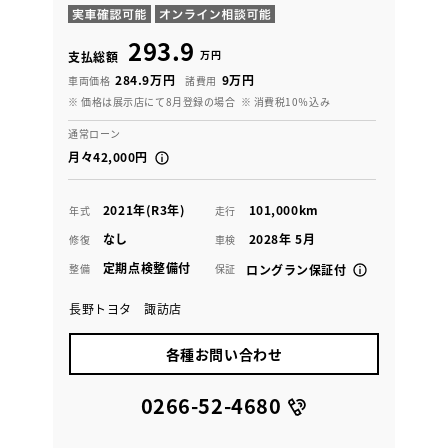
293.9
万円
支払総額
284.9万円
9万円
車両価格
諸費用
※ 価格は展示店にて8月登録の場合
※ 消費税10％込み
通常ローン
月々42,000円
2021年(R3年)
101,000km
年式
走行
なし
2028年 5月
修復
車検
定期点検整備付
整備
保証
ロングラン保証付
長野トヨタ 諏訪店
各種お問い合わせ
0266-52-4680