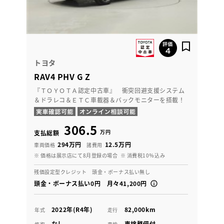
トヨタ
RAV4 PHV G Z
『ＴＯＹＯＴＡ認定中古車』 衝突回避支援システム
＆ドラレコ＆ＥＴＣ車載器＆バックモニターを搭載！
306.5
万円
支払総額
294万円
12.5万円
車両価格
諸費用
※ 価格は展示店にて8月登録の場合
※ 消費税10％込み
残価設定型クレジット 頭金・ボーナス払い無し
頭金・ボーナス払い0円 月々41,200円
2022年(R4年)
82,000km
年式
走行
なし
車検整備付