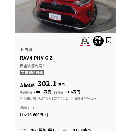
トヨタ
RAV4 PHV G Z
安全装備充実！
302.1
万円
支払総額
288.5万円
13.6万円
車両価格
諸費用
※ 価格は展示店にて8月登録の場合
※ 消費税10％込み
通常ローン
月々18,600円
2021年(R3年)
83,000km
年式
走行