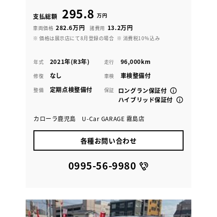
295.8
万円
支払総額
282.6万円
13.2万円
車両価格
諸費用
※ 価格は展示店にて8月登録の場合
※ 消費税10％込み
2021年(R3年)
96,000km
年式
走行
なし
車検整備付
修復
車検
定期点検整備付
整備
保証
ロングラン保証付
ハイブリッド保証付
カローラ鹿児島 U-Car GARAGE 霧島店
各種お問い合わせ
0995-56-9980