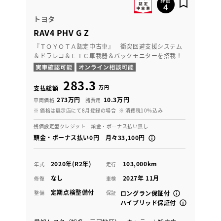
トヨタ
RAV4 PHV G Z
『ＴＯＹＯＴＡ認定中古車』 衝突回避支援システム
＆ドラレコ＆ＥＴＣ車載器＆バックモニターを搭載！
283.3
万円
支払総額
273万円
10.3万円
車両価格
諸費用
※ 価格は展示店にて8月登録の場合
※ 消費税10％込み
残価設定型クレジット 頭金・ボーナス払い無し
頭金・ボーナス払い0円 月々33,100円
2020年(R2年)
103,000km
年式
走行
なし
2027年 11月
修復
車検
定期点検整備付
整備
保証
ロングラン保証付
ハイブリッド保証付