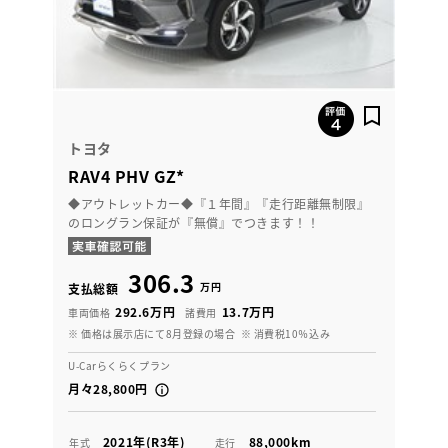
トヨタ
RAV4 PHV GZ*
◆アウトレットカー◆『１年間』『走行距離無制限』
のロングラン保証が『無償』でつきます！！
306.3
万円
支払総額
292.6万円
13.7万円
車両価格
諸費用
※ 価格は展示店にて8月登録の場合
※ 消費税10％込み
U-Carらくらくプラン
月々28,800円
2021年(R3年)
88,000km
年式
走行