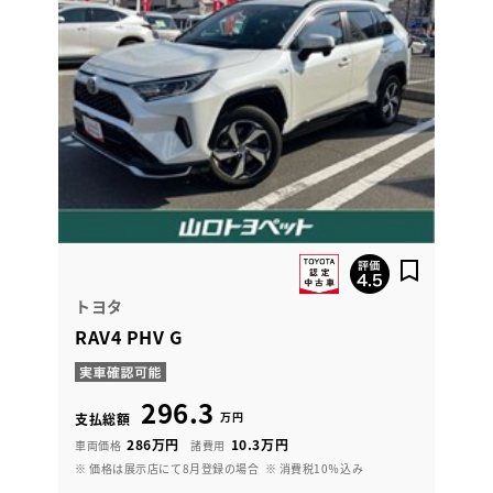
トヨタ
RAV4 PHV G
296.3
万円
支払総額
286万円
10.3万円
車両価格
諸費用
※ 価格は展示店にて8月登録の場合
※ 消費税10％込み