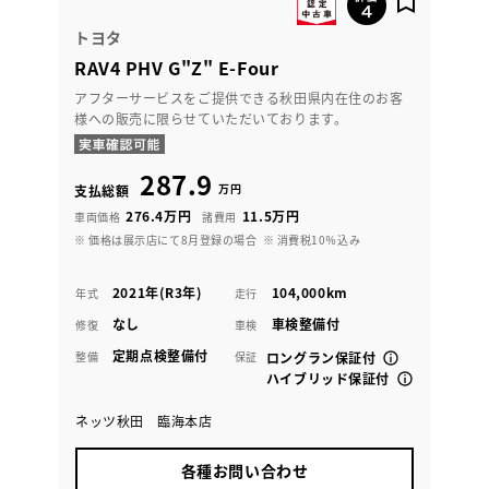
トヨタ
RAV4 PHV G"Z" E-Four
アフターサービスをご提供できる秋田県内在住のお客
様への販売に限らせていただいております。
287.9
万円
支払総額
276.4万円
11.5万円
車両価格
諸費用
※ 価格は展示店にて8月登録の場合
※ 消費税10％込み
2021年(R3年)
104,000km
年式
走行
なし
車検整備付
修復
車検
定期点検整備付
整備
保証
ロングラン保証付
ハイブリッド保証付
ネッツ秋田 臨海本店
各種お問い合わせ