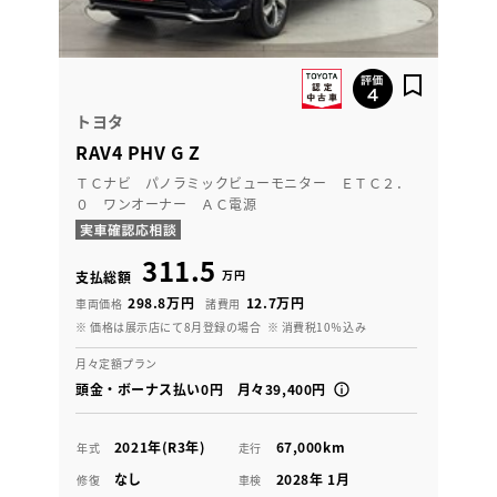
トヨタ
RAV4 PHV G Z
ＴＣナビ パノラミックビューモニター ＥＴＣ２．
０ ワンオーナー ＡＣ電源
311.5
万円
支払総額
298.8万円
12.7万円
車両価格
諸費用
※ 価格は展示店にて8月登録の場合
※ 消費税10％込み
月々定額プラン
頭金・ボーナス払い0円 月々39,400円
2021年(R3年)
67,000km
年式
走行
なし
2028年 1月
修復
車検