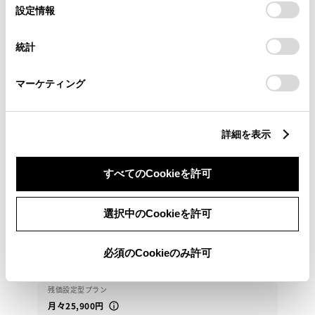
選
デバイスにすべてのCookie(クッキー)が保存されることに同
設定情報
択
意したことになります。Cookie(クッキー)のオプトアウト、
設定の変更、同意を撤回したりするにあたっては、当社の
統計
「
Cookie（クッキー）情報の取り扱いについて
」をご覧くだ
さい。
マーケティング
トヨタ
詳細を表示
RAV4 PHV G Z
当店のＵ－Ｃａｒは整備保証付き！１年間の無料保証
すべてのCookieを許可
付きです！ 電話予約と ご来場 お待ちしておりま
す
選択中のCookieを許可
297.7
万円
支払総額
285万円
12.7万円
車両価格
諸費用
必須のCookieのみ許可
※ 価格は展示店にて8月登録の場合
※ 消費税10％込み
残価設定型プラン
月々25,900円