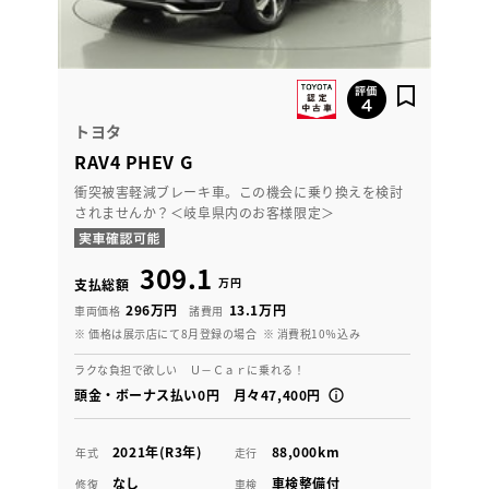
トヨタ
RAV4 PHEV G
衝突被害軽減ブレーキ車。この機会に乗り換えを検討
されませんか？＜岐阜県内のお客様限定＞
309.1
万円
支払総額
296万円
13.1万円
車両価格
諸費用
※ 価格は展示店にて8月登録の場合
※ 消費税10％込み
ラクな負担で欲しい Ｕ－Ｃａｒに乗れる！
頭金・ボーナス払い0円 月々47,400円
2021年(R3年)
88,000km
年式
走行
なし
車検整備付
修復
車検