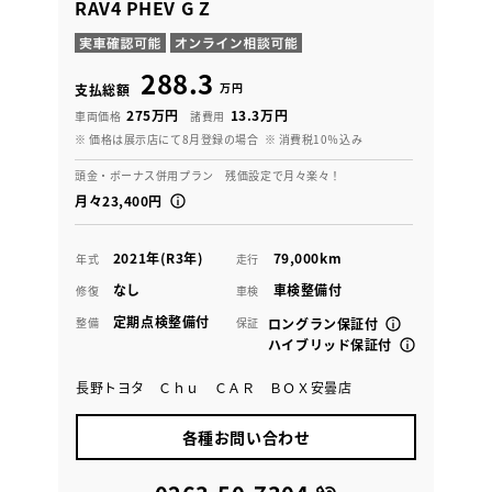
RAV4 PHEV G Z
288.3
万円
支払総額
275万円
13.3万円
車両価格
諸費用
※ 価格は展示店にて8月登録の場合
※ 消費税10％込み
頭金・ボーナス併用プラン 残価設定で月々楽々！
月々23,400円
2021年(R3年)
79,000km
年式
走行
なし
車検整備付
修復
車検
定期点検整備付
整備
保証
ロングラン保証付
ハイブリッド保証付
長野トヨタ Ｃｈｕ ＣＡＲ ＢＯＸ安曇店
各種お問い合わせ