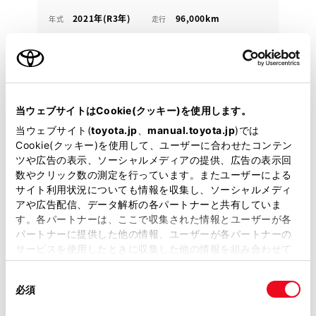
2021年(R3年)
96,000km
年式
走行
なし
2026年 10月
修復
車検
定期点検整備付
整備
保証
ロングラン保証付
ハイブリッド保証付
山口トヨペット 岩国マイカーセンター
当ウェブサイトはCookie(クッキー)を使用します。
当ウェブサイト(
toyota.jp
、
manual.toyota.jp
)では
各種お問い合わせ
Cookie(クッキー)を使用して、ユーザーに合わせたコンテン
ツや広告の表示、ソーシャルメディアの提供、広告の表示回
082-735-6180
数やクリック数の測定を行っています。またユーザーによる
サイト利用状況についても情報を収集し、ソーシャルメディ
アや広告配信、データ解析の各パートナーと共有していま
す。各パートナーは、ここで収集された情報とユーザーが各
パートナーに提供した他の情報、ユーザーが各パートナーの
サービスを使用したときに収集した他の情報を組み合わせて
使用することがあります。当ウェブサイトの使用を続行する
同
とCookie(クッキー)に同意したこととなります。
必須
意
の
「すべてのCookieを許可」をクリックすることで、お客様の