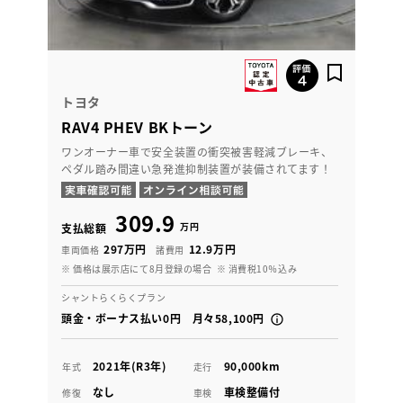
トヨタ
RAV4 PHEV BKトーン
ワンオーナー車で安全装置の衝突被害軽減ブレーキ、
ペダル踏み間違い急発進抑制装置が装備されてます！
309.9
万円
支払総額
297万円
12.9万円
車両価格
諸費用
※ 価格は展示店にて8月登録の場合
※ 消費税10％込み
シャントらくらくプラン
頭金・ボーナス払い0円 月々58,100円
2021年(R3年)
90,000km
年式
走行
なし
車検整備付
修復
車検