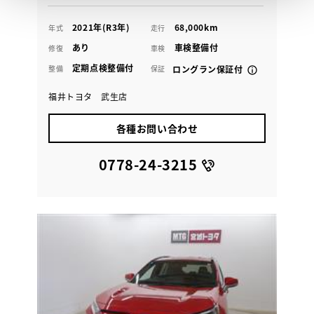
2021年(R3年)
68,000km
年式
走行
あり
車検整備付
修復
車検
定期点検整備付
整備
保証
ロングラン保証付
福井トヨタ 武生店
各種お問い合わせ
0778-24-3215