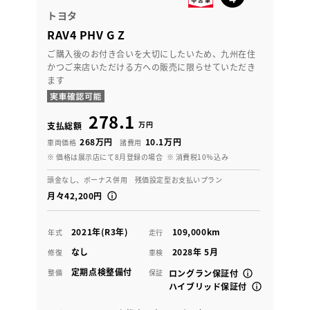
トヨタ
RAV4 PHV G Z
ご購入後のお付き合いを大切にしたいため、九州在住
かつご来店いただける方への販売に限らせていただき
ます
278.1
万円
支払総額
268万円
10.1万円
車両価格
諸費用
※ 価格は展示店にて8月登録の場合
※ 消費税10％込み
頭金なし、ボーナス併用 残価設定型お支払いプラン
月々42,200円
2021年(R3年)
109,000km
年式
走行
なし
2028年 5月
修復
車検
定期点検整備付
整備
保証
ロングラン保証付
ハイブリッド保証付