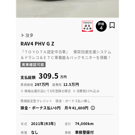
トヨタ
RAV4 PHV G Z
『ＴＯＹＯＴＡ認定中古車』 衝突回避支援システム
＆ドラレコ＆ＥＴＣ車載器＆バックモニターを搭載！
309.5
万円
支払総額
297万円
12.5万円
車両価格
諸費用
※ 価格は展示店にて8月登録の場合
※ 消費税10％込み
残価設定型クレジット 頭金・ボーナス払い無し
頭金・ボーナス払い0円 月々41,600円
2021年(R3年)
74,000km
年式
走行
なし
車検整備付
修復
車検