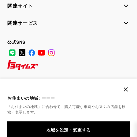
関連サイト
関連サービス
公式SNS
LINE
X
Facebook
YouTube
Instagram
トヨタイムズ
TOYOTA Mail Magazine
登録はこちら
お住まいの地域:
ーーー
「お住まいの地域」に合わせて、購入可能な車両やお近くの店舗を
検
索・表示します。
サイトマップ
サイト利用について
個人情報の取扱いについて
TOYOTAアカウント利用規約
反社会的勢力に対する基本方針
企業情報
リコール情報