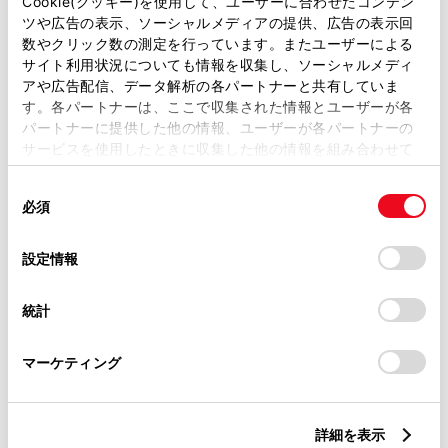
Cookie(クッキー)を使用して、ユーザーに合わせたコンテン
ツや広告の表示、ソーシャルメディアの提供、広告の表示回
トヨタ認定中古車
数やクリック数の測定を行っています。またユーザーによる
サイト利用状況についても情報を収集し、ソーシャルメディ
トヨタ認定中古車ライト
アや広告配信、データ解析の各パートナーと共有していま
オンライン購入できる中古車のみ表示
す。各パートナーは、ここで収集された情報とユーザーが各
パートナーに提供した他の情報、ユーザーが各パートナーの
サービスを使用したときに収集した他の情報を組み合わせて
条件に該当する物件は見つかりませんでした。検索条件を変更
使用することがあります。当ウェブサイトの使用を続行する
同
してもう一度検索をしてください。
とCookie(クッキー)に同意したこととなります。
必須
意
の
「すべてのCookieを許可」をクリックすることで、お客様の
選
デバイスにすべてのCookie(クッキー)が保存されることに同
設定情報
択
意したことになります。Cookie(クッキー)のオプトアウト、
設定の変更、同意を撤回したりするにあたっては、当社の
統計
地域・都道府県から探す
「
Cookie（クッキー）情報の取り扱いについて
」をご覧くだ
さい。
マーケティング
ボディカラーから探す
詳細を表示
装備から探す