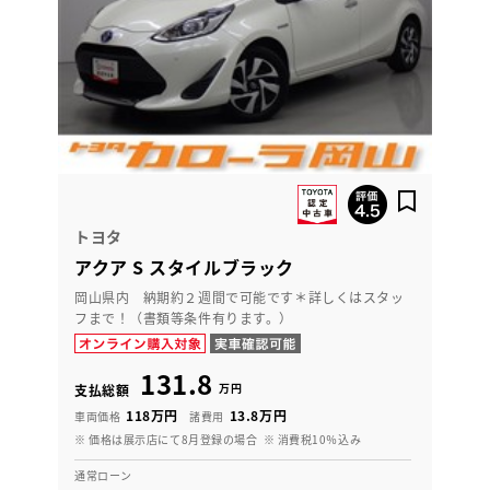
トヨタ
アクア S スタイルブラック
岡山県内 納期約２週間で可能です＊詳しくはスタッ
フまで！（書類等条件有ります。）
131.8
万円
支払総額
118万円
13.8万円
車両価格
諸費用
※ 価格は展示店にて8月登録の場合
※ 消費税10％込み
通常ローン