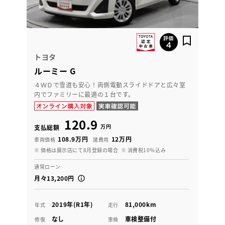
トヨタ
ルーミー G
４ＷＤで雪道も安心！両側電動スライドドアと広々室
内でファミリーに最適の１台です。
120.9
万円
支払総額
108.9万円
12万円
車両価格
諸費用
※ 価格は展示店にて8月登録の場合
※ 消費税10％込み
通常ローン
月々13,200円
2019年(R1年)
81,000km
年式
走行
なし
車検整備付
修復
車検