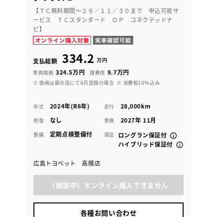
【ＴＣ無料期間～２９／１１／３０まで 申込可能サ
ービス ＴＣスタンダード ＯＰ コネクテッドナ
ビ】
334.2
万円
支払総額
324.5万円
9.7万円
車両価格
諸費用
※ 価格は展示店にて8月登録の場合
※ 消費税10％込み
2024年(R6年)
28,000km
年式
走行
なし
2027年 11月
修復
車検
定期点検整備付
整備
保証
ロングラン保証付
ハイブリッド保証付
広島トヨペット 高陽店
（商談中）オンライン購入できません
各種お問い合わせ