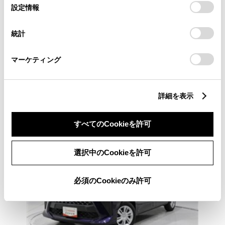
選
デバイスにすべてのCookie(クッキー)が保存されることに同
設定情報
択
意したことになります。Cookie(クッキー)のオプトアウト、
オンライン見積り・注文
設定の変更、同意を撤回したりするにあたっては、当社の
統計
「
Cookie（クッキー）情報の取り扱いについて
」をご覧くだ
各種お問い合わせ
さい。
マーケティング
082-423-5706
詳細を表示
すべてのCookieを許可
選択中のCookieを許可
必須のCookieのみ許可