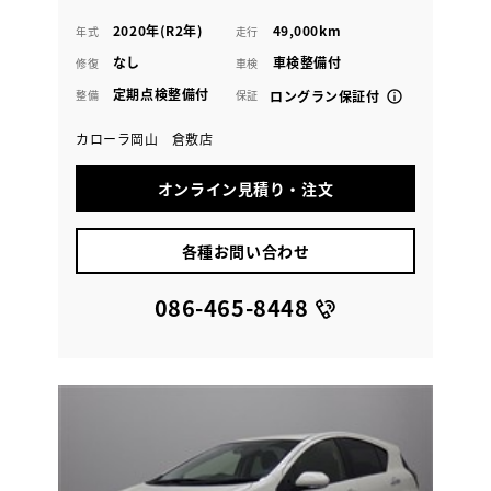
2020年(R2年)
49,000km
年式
走行
なし
車検整備付
修復
車検
定期点検整備付
整備
保証
ロングラン保証付
カローラ岡山 倉敷店
オンライン見積り・注文
各種お問い合わせ
086-465-8448