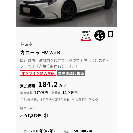
トヨタ
カローラ HV WxB
岡山県内 納期約２週間で可能です＊詳しくはスタッ
フまで！（書類等条件有ります。）
184.2
万円
支払総額
170万円
14.2万円
車両価格
諸費用
※ 価格は展示店にて8月登録の場合
※ 消費税10％込み
通常ローン
月々7,270円
2020年(R2年)
59,000km
年式
走行