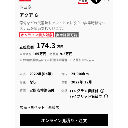
トヨタ
アクア G
停電などの災害時やアウトドアに役立つ非常時給電シ
ステムが装備されています。
174.3
万円
支払総額
165万円
9.3万円
車両価格
諸費用
※ 価格は展示店にて8月登録の場合
※ 消費税10％込み
2022年(R4年)
24,000km
年式
走行
なし
2027年 12月
修復
車検
定期点検整備付
整備
保証
ロングラン保証付
ハイブリッド保証付
広島トヨペット 西条店
オンライン見積り・注文