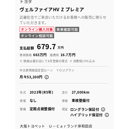
トヨタ
ヴェルファイアHV Z プレミア
近畿在住でご来店いただけるお客様への販売に限らせ
ていただきます。
679.7
万円
支払総額
663万円
16.7万円
車両価格
諸費用
※ 価格は展示店にて8月登録の場合
※ 消費税10％込み
中古車残価設定型ローン ＹＯＵプラン
月々53,200円
2023年(R5年)
27,000km
年式
走行
なし
車検整備付
修復
車検
定期点検整備付
整備
保証
ロングラン保証付
ハイブリッド保証付
大阪トヨペット Ｕ－Ｃａｒランド岸和田店