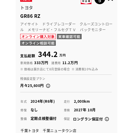
トヨタ
GR86 RZ
アイサイト ドライブレコーダー クルーズコントロー
ル メモリーナビ・フルセグＴＶ バックモニター
344.2
万円
支払総額
333万円
11.2万円
車両価格
諸費用
※ 価格は展示店にて8月登録の場合
※ 消費税10％込み
残価設定型プラン
月々25,600円
2024年(R6年)
2,000km
年式
走行
なし
2027年 10月
修復
車検
定期点検整備付
整備
保証
ロングラン保証付
千葉トヨタ 千葉ニュータウン店