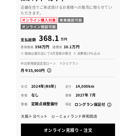
近畿在住でご来店頂けるお客様への販売に限らせてい
ただきます。
368.1
万円
支払総額
358万円
10.1万円
車両価格
諸費用
※ 価格は展示店にて8月登録の場合
※ 消費税10％込み
中古車残価設定型ローン ＹＯＵプラン
月々35,900円
2024年(R6年)
14,000km
年式
走行
なし
2027年 7月
修復
車検
定期点検整備付
整備
保証
ロングラン保証付
大阪トヨペット Ｕ－Ｃａｒランド岸和田店
オンライン見積り・注文