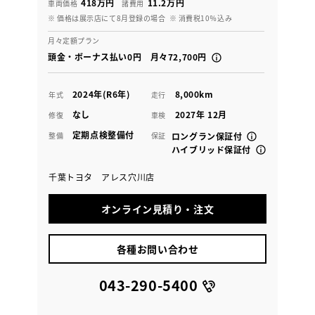
418万円
11.2万円
車両価格
諸費用
※ 価格は展示店にて8月登録の場合
※ 消費税10％込み
月々定額プラン
頭金・ボーナス払い0円 月々72,700円
2024年(R6年)
8,000km
年式
走行
なし
2027年 12月
修復
車検
定期点検整備付
整備
保証
ロングラン保証付
ハイブリッド保証付
千葉トヨタ アレス穴川店
オンライン見積り・注文
各種お問い合わせ
043-290-5400