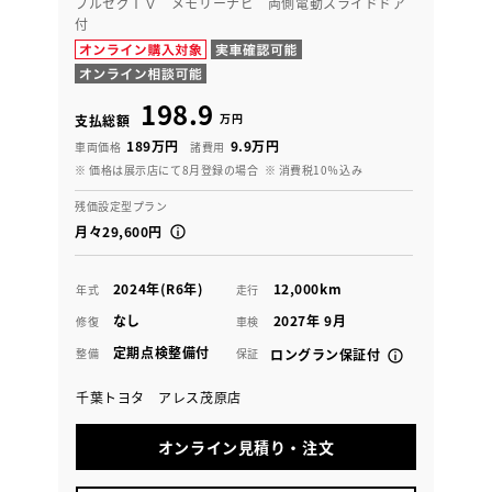
フルセグＴＶ メモリーナビ 両側電動スライドドア
付
198.9
万円
支払総額
189万円
9.9万円
車両価格
諸費用
※ 価格は展示店にて8月登録の場合
※ 消費税10％込み
残価設定型プラン
月々29,600円
2024年(R6年)
12,000km
年式
走行
なし
2027年 9月
修復
車検
定期点検整備付
整備
保証
ロングラン保証付
千葉トヨタ アレス茂原店
オンライン見積り・注文