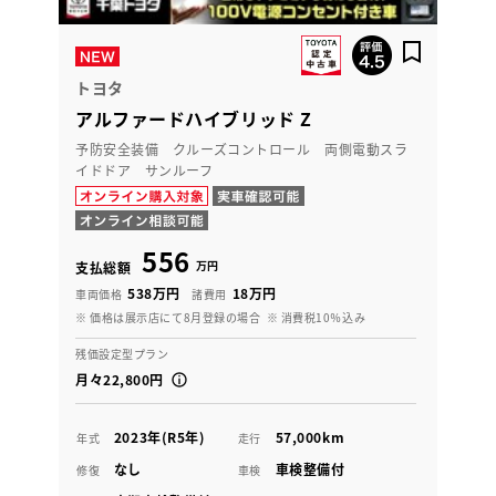
トヨタ
アルファードハイブリッド Z
予防安全装備 クルーズコントロール 両側電動スラ
イドドア サンルーフ
556
万円
支払総額
538万円
18万円
車両価格
諸費用
※ 価格は展示店にて8月登録の場合
※ 消費税10％込み
残価設定型プラン
月々22,800円
2023年(R5年)
57,000km
年式
走行
なし
車検整備付
修復
車検