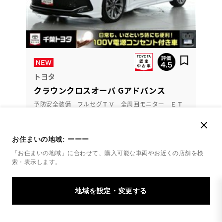
トヨタ
クラウンクロスオーバ Gアドバンス
予防安全装備 フルセグＴＶ 全周囲モニター ＥＴ
Ｃ２．０付
お住まいの地域:
ーーー
474.8
「お住まいの地域」に合わせて、購入可能な車両やお近くの店舗を
検
万円
支払総額
索・表示します。
458万円
16.8万円
車両価格
諸費用
※ 価格は展示店にて8月登録の場合
※ 消費税10％込み
残価設定型プラン
月々38,100円