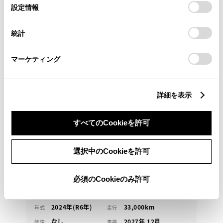
選
デバイスにすべてのCookie(クッキー)が保存されることに同
設定情報
択
意したことになります。Cookie(クッキー)のオプトアウト、
設定の変更、同意を撤回したりするにあたっては、当社の
統計
「
Cookie（クッキー）情報の取り扱いについて
」をご覧くだ
トヨタ
さい。
カローラクロス HEV Z
マーケティング
こちらの物件は千葉県内の方で当社での無料１か月点
検や今後の整備入庫が可能な方へ販売させていただき
ます
詳細を表示
すべてのCookieを許可
327.2
万円
支払総額
315万円
12.2万円
車両価格
諸費用
選択中のCookieを許可
※ 価格は展示店にて8月登録の場合
※ 消費税10％込み
均等支払い 残価設定プラン
必須のCookieのみ許可
頭金・ボーナス払い0円 月々45,900円
2024年(R6年)
33,000km
年式
走行
なし
2027年 12月
修復
車検