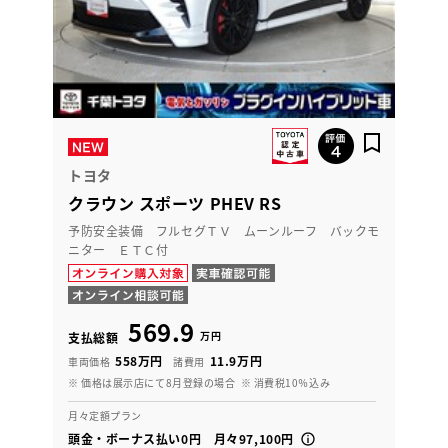
トヨタ
クラウン スポーツ PHEV RS
予防安全装備 フルセグＴＶ ムーンルーフ バックモ
ニター ＥＴＣ付
569.9
万円
支払総額
558万円
11.9万円
車両価格
諸費用
※ 価格は展示店にて8月登録の場合
※ 消費税10％込み
月々定額プラン
頭金・ボーナス払い0円 月々97,100円