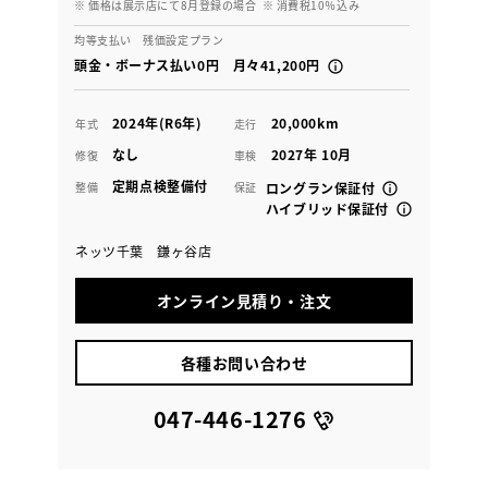
※ 価格は展示店にて8月登録の場合
※ 消費税10％込み
均等支払い 残価設定プラン
頭金・ボーナス払い0円 月々41,200円
2024年(R6年)
20,000km
年式
走行
なし
2027年 10月
修復
車検
定期点検整備付
整備
保証
ロングラン保証付
ハイブリッド保証付
ネッツ千葉 鎌ヶ谷店
オンライン見積り・注文
各種お問い合わせ
047-446-1276