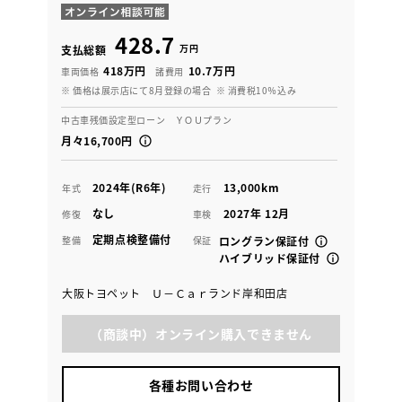
428.7
万円
支払総額
418万円
10.7万円
車両価格
諸費用
※ 価格は展示店にて8月登録の場合
※ 消費税10％込み
中古車残価設定型ローン ＹＯＵプラン
月々16,700円
2024年(R6年)
13,000km
年式
走行
なし
2027年 12月
修復
車検
定期点検整備付
整備
保証
ロングラン保証付
ハイブリッド保証付
大阪トヨペット Ｕ－Ｃａｒランド岸和田店
（商談中）オンライン購入できません
各種お問い合わせ