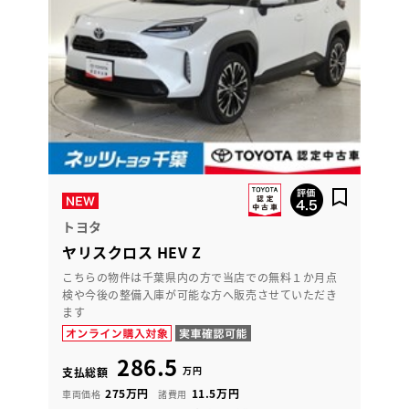
トヨタ
ヤリスクロス HEV Z
こちらの物件は千葉県内の方で当店での無料１か月点
検や今後の整備入庫が可能な方へ販売させていただき
ます
286.5
万円
支払総額
275万円
11.5万円
車両価格
諸費用