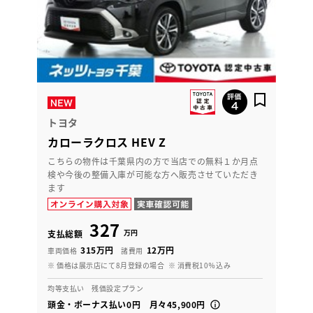
トヨタ
カローラクロス HEV Z
こちらの物件は千葉県内の方で当店での無料１か月点
検や今後の整備入庫が可能な方へ販売させていただき
ます
327
万円
支払総額
315万円
12万円
車両価格
諸費用
※ 価格は展示店にて8月登録の場合
※ 消費税10％込み
均等支払い 残価設定プラン
頭金・ボーナス払い0円 月々45,900円