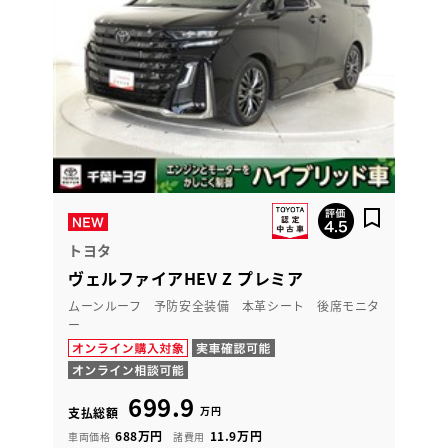
トヨタ
ヴェルファイアHEV Z プレミア
ムーンルーフ 予防安全装備 本革シート 後席モニタ
ー
699.9
万円
支払総額
688万円
11.9万円
車両価格
諸費用