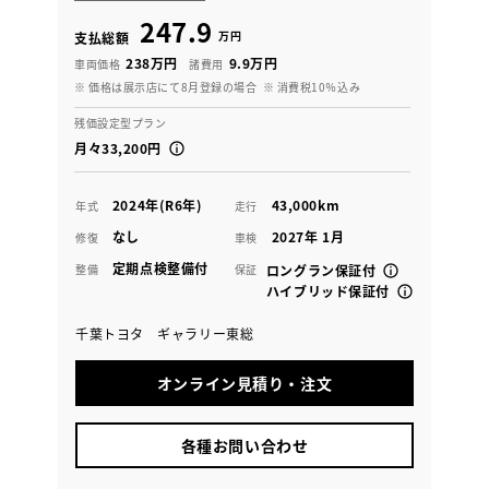
247.9
万円
支払総額
238万円
9.9万円
車両価格
諸費用
※ 価格は展示店にて8月登録の場合
※ 消費税10％込み
残価設定型プラン
月々33,200円
2024年(R6年)
43,000km
年式
走行
なし
2027年 1月
修復
車検
定期点検整備付
整備
保証
ロングラン保証付
ハイブリッド保証付
千葉トヨタ ギャラリー東総
オンライン見積り・注文
各種お問い合わせ