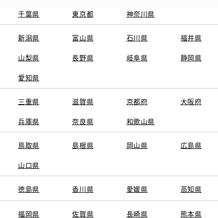
千葉県
東京都
神奈川県
新潟県
富山県
石川県
福井県
山梨県
長野県
岐阜県
静岡県
関連サービス
愛知県
ト
GAZOO
KINTO
三重県
トヨタ中古車オンラインストア
滋賀県
京都府
TOYOTA SHARE
大阪府
ng
クルマ買取
法人向けカーリー
兵庫県
奈良県
和歌山県
トヨタレンタカー
トヨタのau/UQ
鳥取県
島根県
岡山県
広島県
山口県
徳島県
香川県
愛媛県
高知県
TAアカウント利用規約
反社会的勢力に対する基本方針
企業情報
リコール情報
福岡県
佐賀県
長崎県
熊本県
SERVED.