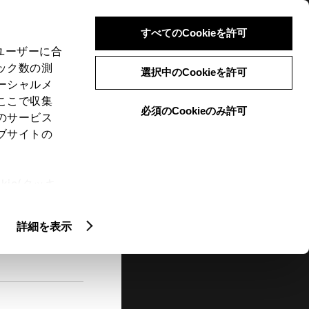
検索
メニュー
ログイン
すべてのCookieを許可
、ユーザーに合
ック数の測
選択中のCookieを許可
ーシャルメ
ここで収集
必須のCookieのみ許可
メニュー
のサービス
ブサイトの
閲覧履歴
お住まいの地域
未設定
ie(クッキ
、設定の変
扱いについ
詳細を表示