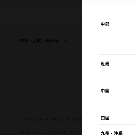
中部
FAQ・お問い合わせ
関連サイト
トヨタ自動車企業サイ
トヨタイムズ
近畿
TOYOTA GAZOO Raci
中国
四国
サイトマップ
サイト利用について
個人情報の取扱いについて
TOYO
©1995-2026 TOYOTA MOTOR CORPORATION. ALL RIGHTS RE
九州・沖縄