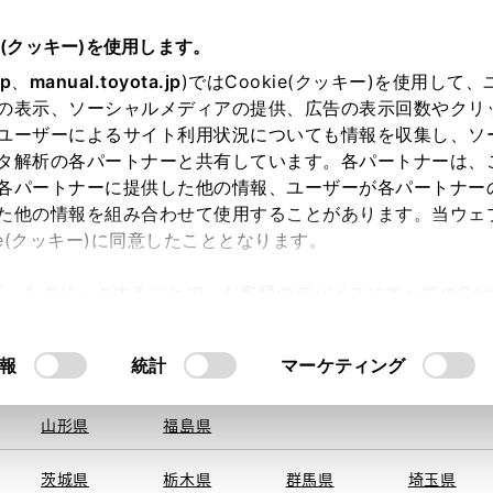
e(クッキー)を使用します。
jp
、
manual.toyota.jp
)ではCookie(クッキー)を使用して
の表示、ソーシャルメディアの提供、広告の表示回数やクリ
ユーザーによるサイト利用状況についても情報を収集し、ソ
を取得できませんでした。
タ解析の各パートナーと共有しています。各パートナーは、
る地域・都道府県をお選びください。
各パートナーに提供した他の情報、ユーザーが各パートナー
た他の情報を組み合わせて使用することがあります。当ウェ
い方
オンライン購入
お気に入り
保存した見積り
ie(クッキー)に同意したこととなります。
旭川
釧路
札幌
帯広
許可」をクリックすることで、お客様のデバイスにすべてのCook
函館
北見
室蘭、苫小
意したことになります。Cookie(クッキー)のオプトアウト
牧、
ひだか
るにあたっては、当社の「
Cookie（クッキー）情報の取り
報
統計
マーケティング
申し訳ございません。
青森県
岩手県
宮城県
秋田県
何らかの問題が発生しました。
山形県
福島県
茨城県
栃木県
群馬県
埼玉県
恐れ入りますが、しばらく経ってから
再度、お試し下さい。