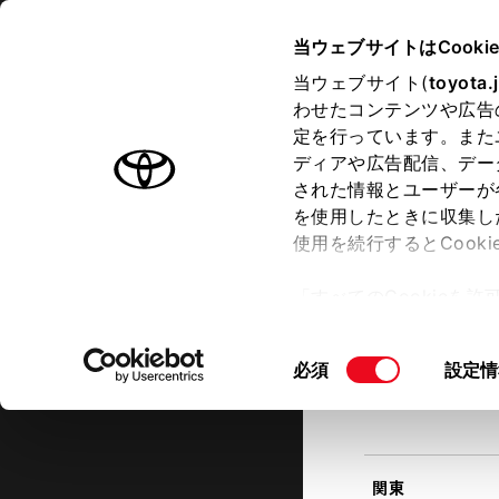
TOYOTA
当ウェブサイトはCooki
当ウェブサイト(
toyota.
わせたコンテンツや広告
ラインアップ
オーナーサポート
トピックス
定を行っています。また
現在地
ディアや広告配信、デー
トヨタ認定中古車
該当す
された情報とユーザーが
を使用したときに収集し
中古車を探す
トヨタ認定中古車の魅力
3つの買
使用を続行するとCook
北海道
「すべてのCookieを
ー)が保存されることに同
更、同意を撤回したりす
同
必須
設定情
て
」をご覧ください。
東北
意
の
選
択
関東