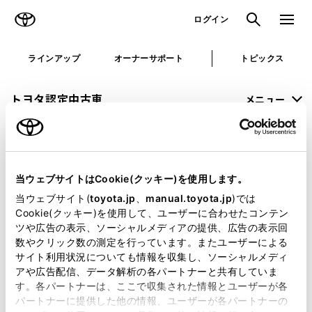
TOYOTA
検索
メニュ
ログイン
ラインアップ
オーナーサポート
トピックス
トヨタ認定中古車
メニュー
未設定
お気に入り
保存した見積り
閲覧履歴
当ウェブサイトはCookie(クッキー)を使用します。
申し訳ございません。
当ウェブサイト(
toyota.jp
、
manual.toyota.jp
)では
Cookie(クッキー)を使用して、ユーザーに合わせたコンテン
何らかの問題が発生しました。
ツや広告の表示、ソーシャルメディアの提供、広告の表示回
数やクリック数の測定を行っています。またユーザーによる
恐れ入りますが、しばらく経ってから
サイト利用状況についても情報を収集し、ソーシャルメディ
アや広告配信、データ解析の各パートナーと共有していま
再度、お試し下さい。
す。各パートナーは、ここで収集された情報とユーザーが各
パートナーに提供した他の情報、ユーザーが各パートナーの