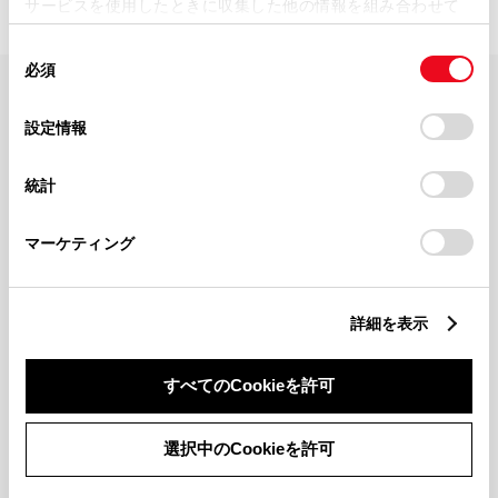
サービスを使用したときに収集した他の情報を組み合わせて
使用することがあります。当ウェブサイトの使用を続行する
同
とCookie(クッキー)に同意したこととなります。
必須
意
の
「すべてのCookieを許可」をクリックすることで、お客様の
FAQ・お問い合わせ
選
デバイスにすべてのCookie(クッキー)が保存されることに同
設定情報
択
意したことになります。Cookie(クッキー)のオプトアウト、
設定の変更、同意を撤回したりするにあたっては、当社の
関連サイト
統計
「
Cookie（クッキー）情報の取り扱いについて
」をご覧くだ
さい。
関連サービス
マーケティング
公式SNS
詳細を表示
LINE
X
Facebook
YouTube
Instagram
すべてのCookieを許可
トヨタイムズ
選択中のCookieを許可
TOYOTA Mail Magazine