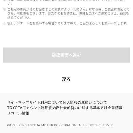
い。
ご指定の車両が他のお客さまとの商談により「売約済み」になる等、ご要望にお応えで
きない可能性もございます。お急ぎのお客さまは、直接販売店へご連絡のうえ、商談を
進めてください。
後日アンケ―トをお願いする場合がありますので、ご協力よろしくお願いいたします。
確認画面へ進む
戻る
サイトマップ
サイト利用について
個人情報の取扱いについて
TOYOTAアカウント利用規約
反社会的勢力に対する基本方針
企業情報
リコール情報
©1995-2026 TOYOTA MOTOR CORPORATION. ALL RIGHTS RESERVED.