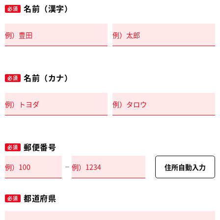
名前（漢字）
必須
名前（カナ）
必須
郵便番号
必須
住所自動入力
都道府県
必須