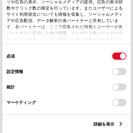
ツや広告の表示、ソーシャルメディアの提供、広告の表示回
数やクリック数の測定を行っています。またユーザーによる
サイト利用状況についても情報を収集し、ソーシャルメディ
ご希望の連絡方法
必須
アや広告配信、データ解析の各パートナーと共有していま
す。各パートナーは、ここで収集された情報とユーザーが各
パートナーに提供した他の情報、ユーザーが各パートナーの
Eメール
サービスを使用したときに収集した他の情報を組み合わせて
使用することがあります。当ウェブサイトの使用を続行する
電話
同
とCookie(クッキー)に同意したこととなります。
必須
意
の
「すべてのCookieを許可」をクリックすることで、お客様の
選
デバイスにすべてのCookie(クッキー)が保存されることに同
設定情報
メールアドレス
択
必須
意したことになります。Cookie(クッキー)のオプトアウト、
設定の変更、同意を撤回したりするにあたっては、当社の
統計
「
Cookie（クッキー）情報の取り扱いについて
」をご覧くだ
さい。
マーケティング
ご相談内容
必須
詳細を表示