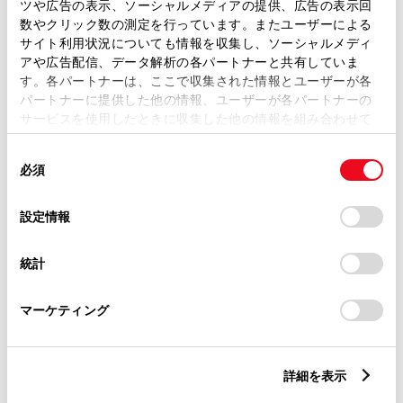
ツや広告の表示、ソーシャルメディアの提供、広告の表示回
数やクリック数の測定を行っています。またユーザーによる
サイト利用状況についても情報を収集し、ソーシャルメディ
ご希望の連絡方法
必須
アや広告配信、データ解析の各パートナーと共有していま
す。各パートナーは、ここで収集された情報とユーザーが各
パートナーに提供した他の情報、ユーザーが各パートナーの
Eメール
サービスを使用したときに収集した他の情報を組み合わせて
使用することがあります。当ウェブサイトの使用を続行する
電話
同
とCookie(クッキー)に同意したこととなります。
必須
意
の
「すべてのCookieを許可」をクリックすることで、お客様の
選
デバイスにすべてのCookie(クッキー)が保存されることに同
設定情報
メールアドレス
択
必須
意したことになります。Cookie(クッキー)のオプトアウト、
設定の変更、同意を撤回したりするにあたっては、当社の
統計
「
Cookie（クッキー）情報の取り扱いについて
」をご覧くだ
さい。
マーケティング
ご相談内容
必須
詳細を表示