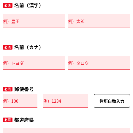
名前（漢字）
必須
名前（カナ）
必須
郵便番号
必須
住所自動入力
都道府県
必須