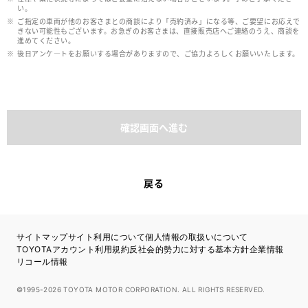
い。
ご指定の車両が他のお客さまとの商談により「売約済み」になる等、ご要望にお応えで
きない可能性もございます。お急ぎのお客さまは、直接販売店へご連絡のうえ、商談を
進めてください。
後日アンケ―トをお願いする場合がありますので、ご協力よろしくお願いいたします。
確認画面へ進む
戻る
サイトマップ
サイト利用について
個人情報の取扱いについて
TOYOTAアカウント利用規約
反社会的勢力に対する基本方針
企業情報
リコール情報
©1995-2026 TOYOTA MOTOR CORPORATION. ALL RIGHTS RESERVED.