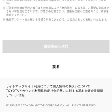
い。
ご指定の車両が他のお客さまとの商談により「売約済み」になる等、ご要望にお応えで
きない可能性もございます。お急ぎのお客さまは、直接販売店へご連絡のうえ、商談を
進めてください。
後日アンケ―トをお願いする場合がありますので、ご協力よろしくお願いいたします。
確認画面へ進む
戻る
サイトマップ
サイト利用について
個人情報の取扱いについて
TOYOTAアカウント利用規約
反社会的勢力に対する基本方針
企業情報
リコール情報
©1995-2026 TOYOTA MOTOR CORPORATION. ALL RIGHTS RESERVED.