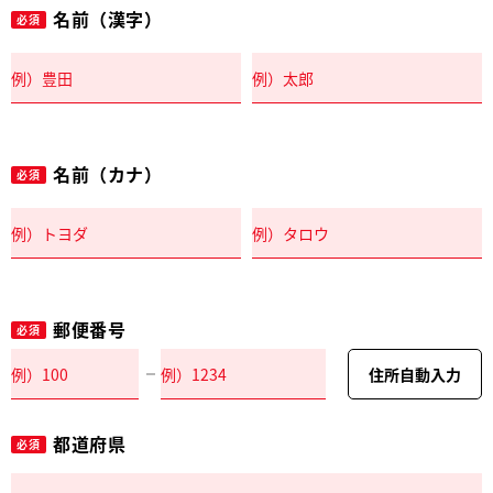
名前（漢字）
必須
名前（カナ）
必須
郵便番号
必須
住所自動入力
都道府県
必須