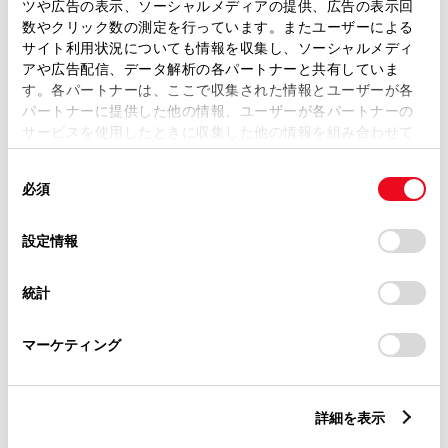
ツや広告の表示、ソーシャルメディアの提供、広告の表示回
数やクリック数の測定を行っています。またユーザーによる
サイト利用状況についても情報を収集し、ソーシャルメディ
ご希望の連絡方法
必須
アや広告配信、データ解析の各パートナーと共有していま
す。各パートナーは、ここで収集された情報とユーザーが各
パートナーに提供した他の情報、ユーザーが各パートナーの
Eメール
サービスを使用したときに収集した他の情報を組み合わせて
使用することがあります。当ウェブサイトの使用を続行する
電話
同
とCookie(クッキー)に同意したこととなります。
必須
意
の
「すべてのCookieを許可」をクリックすることで、お客様の
選
デバイスにすべてのCookie(クッキー)が保存されることに同
設定情報
メールアドレス
択
必須
意したことになります。Cookie(クッキー)のオプトアウト、
設定の変更、同意を撤回したりするにあたっては、当社の
統計
「
Cookie（クッキー）情報の取り扱いについて
」をご覧くだ
さい。
マーケティング
ご相談内容
必須
詳細を表示