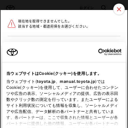
TOYOTA
検索
メニュ
ログイン
現在地を取得できませんでした。
ラインアップ
オーナーサポート
トピックス
該当する地域・都道府県をお選びください。
トヨタ認定中古車
メニュー
北海道
未設定
お気に入り
保存した見積り
閲覧履歴
東北
当ウェブサイトはCookie(クッキー)を使用します。
関東
申し訳ございません。
当ウェブサイト(
toyota.jp
、
manual.toyota.jp
)では
Cookie(クッキー)を使用して、ユーザーに合わせたコンテン
中部
何らかの問題が発生しました。
ツや広告の表示、ソーシャルメディアの提供、広告の表示回
数やクリック数の測定を行っています。またユーザーによる
恐れ入りますが、しばらく経ってから
サイト利用状況についても情報を収集し、ソーシャルメディ
近畿
アや広告配信、データ解析の各パートナーと共有していま
再度、お試し下さい。
す。各パートナーは、ここで収集された情報とユーザーが各
中国
パートナーに提供した他の情報、ユーザーが各パートナーの