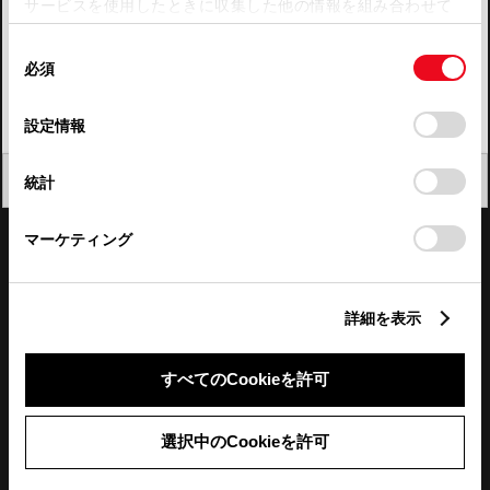
サービスを使用したときに収集した他の情報を組み合わせて
使用することがあります。当ウェブサイトの使用を続行する
四国
同
とCookie(クッキー)に同意したこととなります。
必須
意
九州・沖縄
の
「すべてのCookieを許可」をクリックすることで、お客様の
FAQ・お問い合わせ
選
デバイスにすべてのCookie(クッキー)が保存されることに同
設定情報
択
意したことになります。Cookie(クッキー)のオプトアウト、
設定の変更、同意を撤回したりするにあたっては、当社の
関連サイト
閉じる
統計
「
Cookie（クッキー）情報の取り扱いについて
」をご覧くだ
さい。
関連サービス
マーケティング
公式SNS
詳細を表示
LINE
X
Facebook
YouTube
Instagram
すべてのCookieを許可
トヨタイムズ
選択中のCookieを許可
TOYOTA Mail Magazine