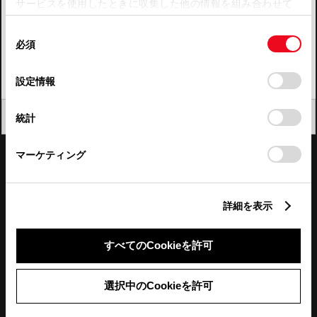
サービスを使用したときに収集した他の情報を組み合わせて
使用することがあります。当ウェブサイトの使用を続行する
四国
同
とCookie(クッキー)に同意したこととなります。
必須
意
九州・沖縄
の
「すべてのCookieを許可」をクリックすることで、お客様の
FAQ・お問い合わせ
選
デバイスにすべてのCookie(クッキー)が保存されることに同
設定情報
択
意したことになります。Cookie(クッキー)のオプトアウト、
設定の変更、同意を撤回したりするにあたっては、当社の
関連サイト
閉じる
統計
「
Cookie（クッキー）情報の取り扱いについて
」をご覧くだ
さい。
関連サービス
マーケティング
公式SNS
詳細を表示
LINE
X
Facebook
YouTube
Instagram
すべてのCookieを許可
トヨタイムズ
選択中のCookieを許可
TOYOTA Mail Magazine