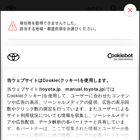
TOYOTA
検索
メニュ
ログイン
現在地を取得できませんでした。
ラインアップ
オーナーサポート
トピックス
該当する地域・都道府県をお選びください。
トヨタ認定中古車
メニュー
北海道
未設定
お気に入り
保存した見積り
閲覧履歴
東北
当ウェブサイトはCookie(クッキー)を使用します。
関東
申し訳ございません。
当ウェブサイト(
toyota.jp
、
manual.toyota.jp
)では
Cookie(クッキー)を使用して、ユーザーに合わせたコンテン
中部
何らかの問題が発生しました。
ツや広告の表示、ソーシャルメディアの提供、広告の表示回
数やクリック数の測定を行っています。またユーザーによる
恐れ入りますが、しばらく経ってから
サイト利用状況についても情報を収集し、ソーシャルメディ
近畿
アや広告配信、データ解析の各パートナーと共有していま
再度、お試し下さい。
す。各パートナーは、ここで収集された情報とユーザーが各
中国
パートナーに提供した他の情報、ユーザーが各パートナーの