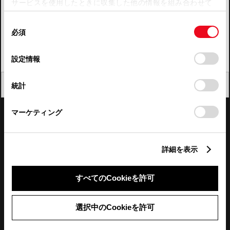
サービスを使用したときに収集した他の情報を組み合わせて
使用することがあります。当ウェブサイトの使用を続行する
四国
同
とCookie(クッキー)に同意したこととなります。
必須
意
九州・沖縄
の
「すべてのCookieを許可」をクリックすることで、お客様の
FAQ・お問い合わせ
選
デバイスにすべてのCookie(クッキー)が保存されることに同
設定情報
択
意したことになります。Cookie(クッキー)のオプトアウト、
設定の変更、同意を撤回したりするにあたっては、当社の
関連サイト
閉じる
統計
「
Cookie（クッキー）情報の取り扱いについて
」をご覧くだ
さい。
関連サービス
マーケティング
公式SNS
詳細を表示
LINE
X
Facebook
YouTube
Instagram
すべてのCookieを許可
トヨタイムズ
選択中のCookieを許可
TOYOTA Mail Magazine