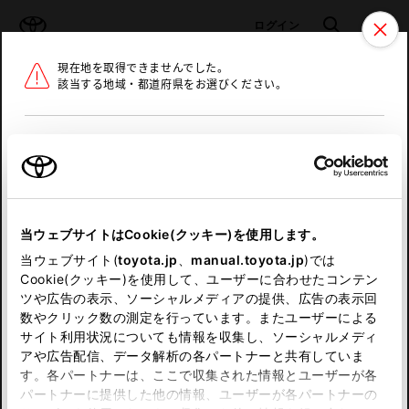
TOYOTA
検索
メニュ
ログイン
現在地を取得できませんでした。
ラインアップ
オーナーサポート
トピックス
該当する地域・都道府県をお選びください。
トヨタ認定中古車
メニュー
北海道
未設定
お気に入り
保存した見積り
閲覧履歴
東北
当ウェブサイトはCookie(クッキー)を使用します。
関東
申し訳ございません。
当ウェブサイト(
toyota.jp
、
manual.toyota.jp
)では
Cookie(クッキー)を使用して、ユーザーに合わせたコンテン
中部
何らかの問題が発生しました。
ツや広告の表示、ソーシャルメディアの提供、広告の表示回
数やクリック数の測定を行っています。またユーザーによる
恐れ入りますが、しばらく経ってから
サイト利用状況についても情報を収集し、ソーシャルメディ
近畿
アや広告配信、データ解析の各パートナーと共有していま
再度、お試し下さい。
す。各パートナーは、ここで収集された情報とユーザーが各
中国
パートナーに提供した他の情報、ユーザーが各パートナーの