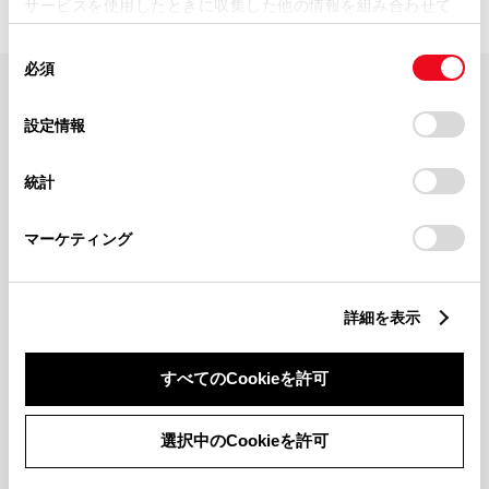
サービスを使用したときに収集した他の情報を組み合わせて
使用することがあります。当ウェブサイトの使用を続行する
同
とCookie(クッキー)に同意したこととなります。
必須
意
の
「すべてのCookieを許可」をクリックすることで、お客様の
FAQ・お問い合わせ
選
デバイスにすべてのCookie(クッキー)が保存されることに同
設定情報
択
意したことになります。Cookie(クッキー)のオプトアウト、
設定の変更、同意を撤回したりするにあたっては、当社の
関連サイト
統計
「
Cookie（クッキー）情報の取り扱いについて
」をご覧くだ
さい。
関連サービス
マーケティング
公式SNS
詳細を表示
LINE
X
Facebook
YouTube
Instagram
すべてのCookieを許可
トヨタイムズ
選択中のCookieを許可
TOYOTA Mail Magazine