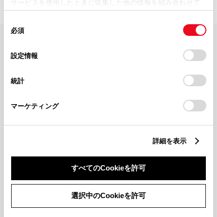
サービスを使用したときに収集した他の情報を組み合わせて
使用することがあります。当ウェブサイトの使用を続行する
同
とCookie(クッキー)に同意したこととなります。
必須
意
の
「すべてのCookieを許可」をクリックすることで、お客様の
FAQ・お問い合わせ
選
デバイスにすべてのCookie(クッキー)が保存されることに同
設定情報
択
意したことになります。Cookie(クッキー)のオプトアウト、
設定の変更、同意を撤回したりするにあたっては、当社の
関連サイト
統計
「
Cookie（クッキー）情報の取り扱いについて
」をご覧くだ
さい。
関連サービス
マーケティング
公式SNS
詳細を表示
LINE
X
Facebook
YouTube
Instagram
すべてのCookieを許可
トヨタイムズ
選択中のCookieを許可
TOYOTA Mail Magazine