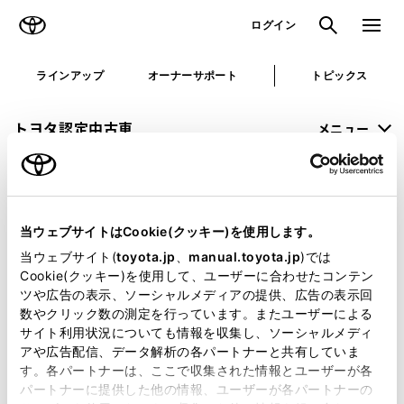
TOYOTA
検索
メニュ
ログイン
ラインアップ
オーナーサポート
トピックス
トヨタ認定中古車
メニュー
未設定
お気に入り
保存した見積り
閲覧履歴
当ウェブサイトはCookie(クッキー)を使用します。
申し訳ございません。
当ウェブサイト(
toyota.jp
、
manual.toyota.jp
)では
Cookie(クッキー)を使用して、ユーザーに合わせたコンテン
何らかの問題が発生しました。
ツや広告の表示、ソーシャルメディアの提供、広告の表示回
数やクリック数の測定を行っています。またユーザーによる
恐れ入りますが、しばらく経ってから
サイト利用状況についても情報を収集し、ソーシャルメディ
アや広告配信、データ解析の各パートナーと共有していま
再度、お試し下さい。
す。各パートナーは、ここで収集された情報とユーザーが各
パートナーに提供した他の情報、ユーザーが各パートナーの