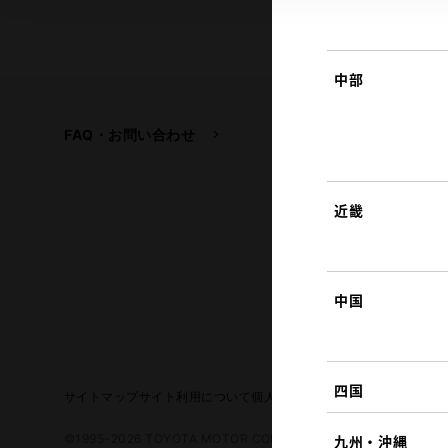
中部
FAQ・お問い合わせ
関連サイト
トヨタ自動車企業サイ
トヨタイムズ
近畿
TOYOTA GAZOO Raci
中国
四国
サイトマップ
サイト利用について
個人情報の取扱いについて
TOYO
©1995-2026 TOYOTA MOTOR CORPORATION. ALL RIGHTS RE
九州・沖縄