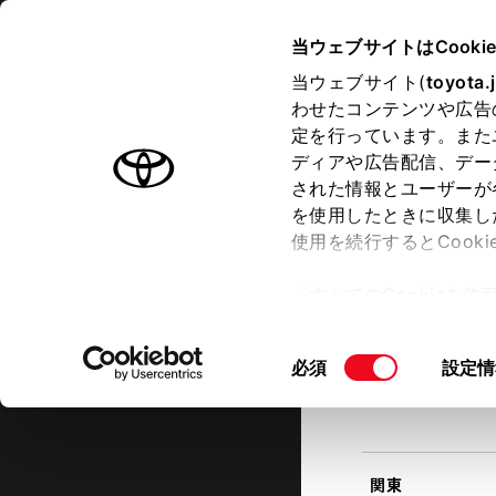
TOYOTA
当ウェブサイトはCooki
当ウェブサイト(
toyota.
わせたコンテンツや広告
ラインアップ
オーナーサポート
トピックス
定を行っています。また
現在地
ディアや広告配信、デー
トヨタ認定中古車
該当す
された情報とユーザーが
を使用したときに収集し
中古車を探す
トヨタ認定中古車の魅力
3つの買
使用を続行するとCook
北海道
「すべてのCookieを
ー)が保存されることに同
更、同意を撤回したりす
同
必須
設定情
て
」をご覧ください。
東北
意
の
選
択
関東