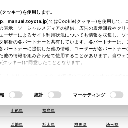
e(クッキー)を使用します。
jp
、
manual.toyota.jp
)ではCookie(クッキー)を使用して
の表示、ソーシャルメディアの提供、広告の表示回数やクリ
ユーザーによるサイト利用状況についても情報を収集し、ソ
を取得できませんでした。
タ解析の各パートナーと共有しています。各パートナーは、
る地域・都道府県をお選びください。
各パートナーに提供した他の情報、ユーザーが各パートナー
た他の情報を組み合わせて使用することがあります。当ウェ
い方
オンライン購入
お気に入り
保存した見積り
ie(クッキー)に同意したこととなります。
旭川
釧路
札幌
帯広
許可」をクリックすることで、お客様のデバイスにすべてのCook
函館
北見
室蘭、苫小
意したことになります。Cookie(クッキー)のオプトアウト
牧、
ひだか
るにあたっては、当社の「
Cookie（クッキー）情報の取り
報
統計
マーケティング
申し訳ございません。
青森県
岩手県
宮城県
秋田県
何らかの問題が発生しました。
山形県
福島県
茨城県
栃木県
群馬県
埼玉県
恐れ入りますが、しばらく経ってから
再度、お試し下さい。