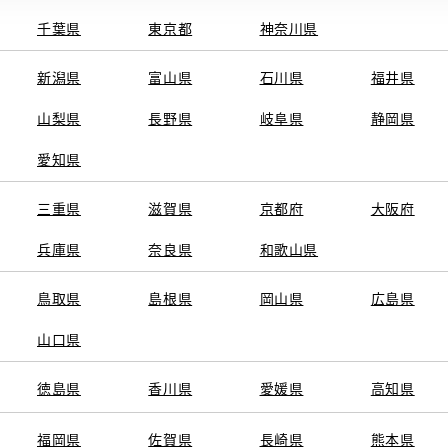
千葉県
東京都
神奈川県
新潟県
富山県
石川県
福井県
山梨県
長野県
岐阜県
静岡県
関連サービス
愛知県
ト
GAZOO
KINTO
三重県
トヨタ中古車オンラインストア
滋賀県
京都府
TOYOTA SHARE
大阪府
ng
クルマ買取
法人向けカーリー
兵庫県
奈良県
和歌山県
トヨタレンタカー
トヨタのau/UQ
鳥取県
島根県
岡山県
広島県
山口県
徳島県
香川県
愛媛県
高知県
TAアカウント利用規約
反社会的勢力に対する基本方針
企業情報
リコール情報
福岡県
佐賀県
長崎県
熊本県
SERVED.