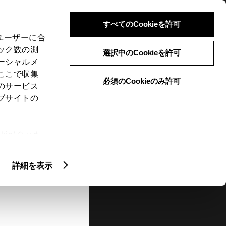
検索
メニュー
ログイン
すべてのCookieを許可
、ユーザーに合
ック数の測
選択中のCookieを許可
ーシャルメ
ここで収集
必須のCookieのみ許可
メニュー
のサービス
ブサイトの
閲覧履歴
お住まいの地域
未設定
ie(クッキ
、設定の変
扱いについ
詳細を表示