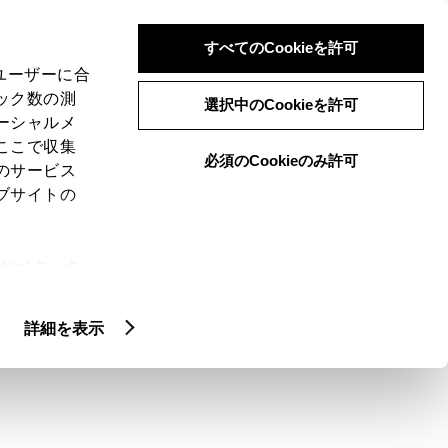
検索
メニュー
ログイン
すべてのCookieを許可
、ユーザーに合
ック数の測
選択中のCookieを許可
ーシャルメ
ここで収集
必須のCookieのみ許可
メニュー
のサービス
ブサイトの
閲覧履歴
お住まいの地域
未設定
ie(クッキ
、設定の変
扱いについ
詳細を表示