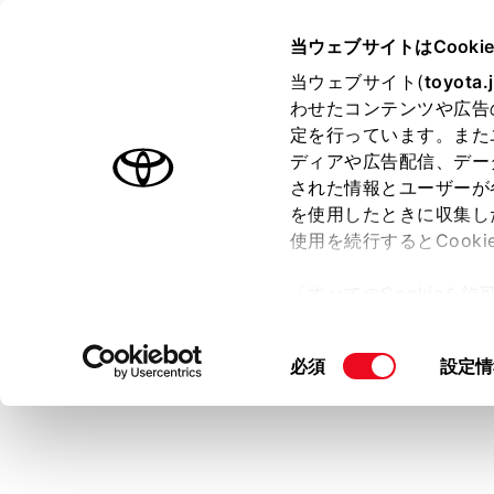
TOYOTA
当ウェブサイトはCooki
当ウェブサイト(
toyota.
わせたコンテンツや広告
ラインアップ
オーナーサポート
トピックス
定を行っています。また
ディアや広告配信、デー
トヨタ認定中古車
された情報とユーザーが
を使用したときに収集し
中古車を探す
トヨタ認定中古車の魅力
3つの買
使用を続行するとCook
「すべてのCookieを
ー)が保存されることに同
更、同意を撤回したりす
同
必須
設定情
て
」をご覧ください。
意
の
選
択