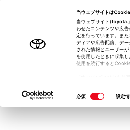
TOYOTA
当ウェブサイトはCooki
当ウェブサイト(
toyota.
わせたコンテンツや広告
ラインアップ
オーナーサポート
トピックス
定を行っています。また
ディアや広告配信、デー
トヨタ認定中古車
された情報とユーザーが
を使用したときに収集し
中古車を探す
トヨタ認定中古車の魅力
3つの買
使用を続行するとCook
「すべてのCookieを
ー)が保存されることに同
更、同意を撤回したりす
同
必須
設定情
て
」をご覧ください。
意
の
選
択