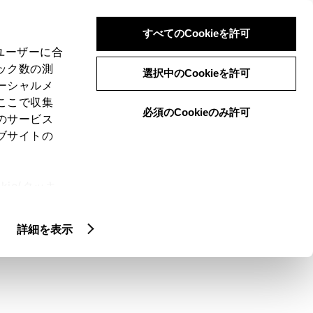
検索
メニュー
ログイン
すべてのCookieを許可
、ユーザーに合
ック数の測
選択中のCookieを許可
ーシャルメ
ここで収集
必須のCookieのみ許可
メニュー
のサービス
ブサイトの
閲覧履歴
お住まいの地域
未設定
ie(クッキ
、設定の変
扱いについ
詳細を表示