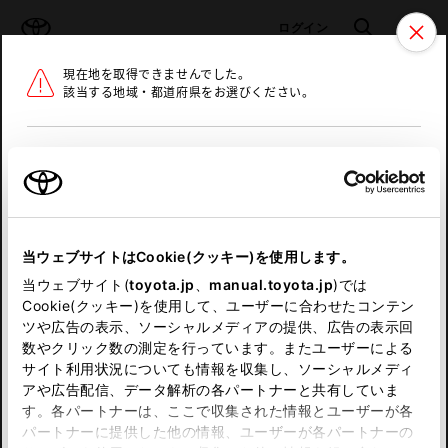
TOYOTA
検索
メニュ
ログイン
現在地を取得できませんでした。
ラインアップ
オーナーサポート
トピックス
該当する地域・都道府県をお選びください。
トヨタ認定中古車
メニュー
北海道
未設定
お気に入り
保存した見積り
閲覧履歴
東北
当ウェブサイトはCookie(クッキー)を使用します。
関東
申し訳ございません。
当ウェブサイト(
toyota.jp
、
manual.toyota.jp
)では
Cookie(クッキー)を使用して、ユーザーに合わせたコンテン
中部
何らかの問題が発生しました。
ツや広告の表示、ソーシャルメディアの提供、広告の表示回
数やクリック数の測定を行っています。またユーザーによる
恐れ入りますが、しばらく経ってから
サイト利用状況についても情報を収集し、ソーシャルメディ
近畿
アや広告配信、データ解析の各パートナーと共有していま
再度、お試し下さい。
す。各パートナーは、ここで収集された情報とユーザーが各
中国
パートナーに提供した他の情報、ユーザーが各パートナーの