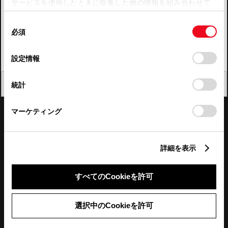
サービスを使用したときに収集した他の情報を組み合わせて
使用することがあります。当ウェブサイトの使用を続行する
四国
同
とCookie(クッキー)に同意したこととなります。
必須
意
九州・沖縄
の
「すべてのCookieを許可」をクリックすることで、お客様の
FAQ・お問い合わせ
選
デバイスにすべてのCookie(クッキー)が保存されることに同
設定情報
択
意したことになります。Cookie(クッキー)のオプトアウト、
設定の変更、同意を撤回したりするにあたっては、当社の
関連サイト
閉じる
統計
「
Cookie（クッキー）情報の取り扱いについて
」をご覧くだ
さい。
関連サービス
マーケティング
公式SNS
詳細を表示
LINE
X
Facebook
YouTube
Instagram
すべてのCookieを許可
トヨタイムズ
選択中のCookieを許可
TOYOTA Mail Magazine