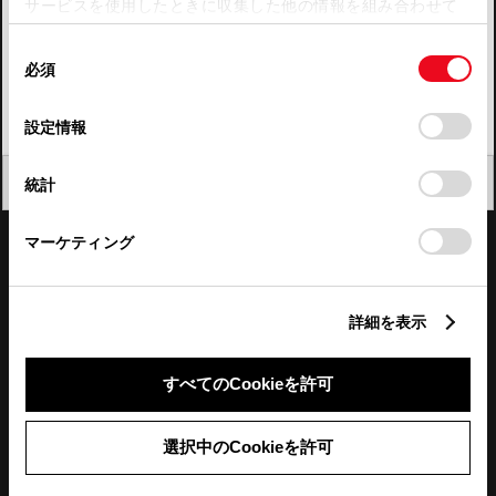
サービスを使用したときに収集した他の情報を組み合わせて
使用することがあります。当ウェブサイトの使用を続行する
四国
同
とCookie(クッキー)に同意したこととなります。
必須
意
九州・沖縄
の
「すべてのCookieを許可」をクリックすることで、お客様の
FAQ・お問い合わせ
選
デバイスにすべてのCookie(クッキー)が保存されることに同
設定情報
択
意したことになります。Cookie(クッキー)のオプトアウト、
設定の変更、同意を撤回したりするにあたっては、当社の
関連サイト
閉じる
統計
「
Cookie（クッキー）情報の取り扱いについて
」をご覧くだ
さい。
関連サービス
マーケティング
公式SNS
詳細を表示
LINE
X
Facebook
YouTube
Instagram
すべてのCookieを許可
トヨタイムズ
選択中のCookieを許可
TOYOTA Mail Magazine