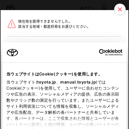
TOYOTA
検索
メニュ
ログイン
現在地を取得できませんでした。
ラインアップ
オーナーサポート
トピックス
該当する地域・都道府県をお選びください。
トヨタ認定中古車
メニュー
北海道
未設定
お気に入り
保存した見積り
閲覧履歴
東北
当ウェブサイトはCookie(クッキー)を使用します。
関東
申し訳ございません。
当ウェブサイト(
toyota.jp
、
manual.toyota.jp
)では
Cookie(クッキー)を使用して、ユーザーに合わせたコンテン
中部
何らかの問題が発生しました。
ツや広告の表示、ソーシャルメディアの提供、広告の表示回
数やクリック数の測定を行っています。またユーザーによる
恐れ入りますが、しばらく経ってから
サイト利用状況についても情報を収集し、ソーシャルメディ
近畿
アや広告配信、データ解析の各パートナーと共有していま
再度、お試し下さい。
す。各パートナーは、ここで収集された情報とユーザーが各
中国
パートナーに提供した他の情報、ユーザーが各パートナーの