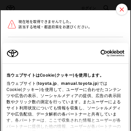
TOYOTA
検索
メニュ
ログイン
現在地を取得できませんでした。
ラインアップ
オーナーサポート
トピックス
該当する地域・都道府県をお選びください。
トヨタ認定中古車
メニュー
北海道
未設定
お気に入り
保存した見積り
閲覧履歴
東北
当ウェブサイトはCookie(クッキー)を使用します。
関東
申し訳ございません。
当ウェブサイト(
toyota.jp
、
manual.toyota.jp
)では
Cookie(クッキー)を使用して、ユーザーに合わせたコンテン
中部
何らかの問題が発生しました。
ツや広告の表示、ソーシャルメディアの提供、広告の表示回
数やクリック数の測定を行っています。またユーザーによる
恐れ入りますが、しばらく経ってから
サイト利用状況についても情報を収集し、ソーシャルメディ
近畿
アや広告配信、データ解析の各パートナーと共有していま
再度、お試し下さい。
す。各パートナーは、ここで収集された情報とユーザーが各
中国
パートナーに提供した他の情報、ユーザーが各パートナーの