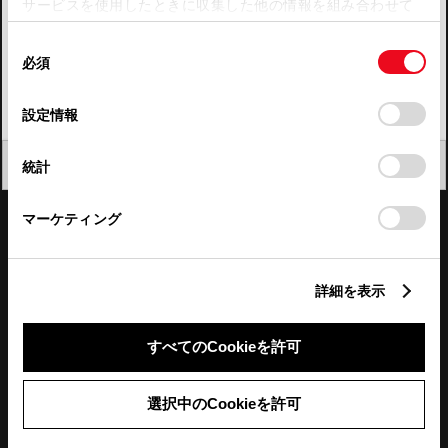
サービスを使用したときに収集した他の情報を組み合わせて
使用することがあります。当ウェブサイトの使用を続行する
四国
同
とCookie(クッキー)に同意したこととなります。
必須
意
九州・沖縄
の
「すべてのCookieを許可」をクリックすることで、お客様の
FAQ・お問い合わせ
選
デバイスにすべてのCookie(クッキー)が保存されることに同
設定情報
択
意したことになります。Cookie(クッキー)のオプトアウト、
設定の変更、同意を撤回したりするにあたっては、当社の
関連サイト
閉じる
統計
「
Cookie（クッキー）情報の取り扱いについて
」をご覧くだ
さい。
関連サービス
マーケティング
公式SNS
詳細を表示
LINE
X
Facebook
YouTube
Instagram
すべてのCookieを許可
トヨタイムズ
選択中のCookieを許可
TOYOTA Mail Magazine