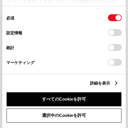
サービスを使用したときに収集した他の情報を組み合わせて
使用することがあります。当ウェブサイトの使用を続行する
同
とCookie(クッキー)に同意したこととなります。
必須
意
の
「すべてのCookieを許可」をクリックすることで、お客様の
FAQ・お問い合わせ
選
デバイスにすべてのCookie(クッキー)が保存されることに同
設定情報
択
意したことになります。Cookie(クッキー)のオプトアウト、
設定の変更、同意を撤回したりするにあたっては、当社の
関連サイト
統計
「
Cookie（クッキー）情報の取り扱いについて
」をご覧くだ
さい。
関連サービス
マーケティング
公式SNS
詳細を表示
LINE
X
Facebook
YouTube
Instagram
すべてのCookieを許可
トヨタイムズ
選択中のCookieを許可
TOYOTA Mail Magazine