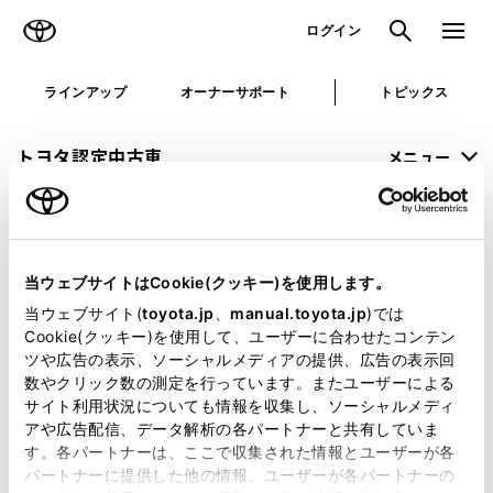
TOYOTA
検索
メニュ
ログイン
ラインアップ
オーナーサポート
トピックス
トヨタ認定中古車
メニュー
未設定
お気に入り
保存した見積り
閲覧履歴
当ウェブサイトはCookie(クッキー)を使用します。
申し訳ございません。
当ウェブサイト(
toyota.jp
、
manual.toyota.jp
)では
Cookie(クッキー)を使用して、ユーザーに合わせたコンテン
何らかの問題が発生しました。
ツや広告の表示、ソーシャルメディアの提供、広告の表示回
数やクリック数の測定を行っています。またユーザーによる
恐れ入りますが、しばらく経ってから
サイト利用状況についても情報を収集し、ソーシャルメディ
アや広告配信、データ解析の各パートナーと共有していま
再度、お試し下さい。
す。各パートナーは、ここで収集された情報とユーザーが各
パートナーに提供した他の情報、ユーザーが各パートナーの