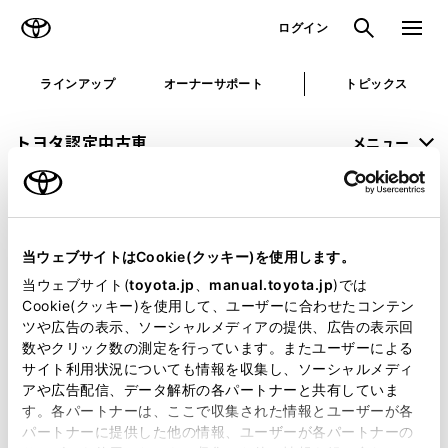
TOYOTA
検索
メニュ
ログイン
ラインアップ
オーナーサポート
トピックス
トヨタ認定中古車
メニュー
未設定
お気に入り
保存した見積り
閲覧履歴
当ウェブサイトはCookie(クッキー)を使用します。
申し訳ございません。
当ウェブサイト(
toyota.jp
、
manual.toyota.jp
)では
Cookie(クッキー)を使用して、ユーザーに合わせたコンテン
何らかの問題が発生しました。
ツや広告の表示、ソーシャルメディアの提供、広告の表示回
数やクリック数の測定を行っています。またユーザーによる
恐れ入りますが、しばらく経ってから
サイト利用状況についても情報を収集し、ソーシャルメディ
アや広告配信、データ解析の各パートナーと共有していま
再度、お試し下さい。
す。各パートナーは、ここで収集された情報とユーザーが各
パートナーに提供した他の情報、ユーザーが各パートナーの