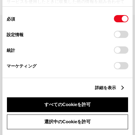
サービスを使用したときに収集した他の情報を組み合わせて
使用することがあります。当ウェブサイトの使用を続行する
同
とCookie(クッキー)に同意したこととなります。
必須
意
の
「すべてのCookieを許可」をクリックすることで、お客様の
FAQ・お問い合わせ
選
デバイスにすべてのCookie(クッキー)が保存されることに同
設定情報
択
意したことになります。Cookie(クッキー)のオプトアウト、
設定の変更、同意を撤回したりするにあたっては、当社の
関連サイト
統計
「
Cookie（クッキー）情報の取り扱いについて
」をご覧くだ
さい。
関連サービス
マーケティング
公式SNS
詳細を表示
LINE
X
Facebook
YouTube
Instagram
すべてのCookieを許可
トヨタイムズ
選択中のCookieを許可
TOYOTA Mail Magazine