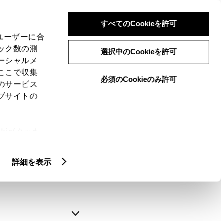
すべてのCookieを許可
、ユーザーに合
ック数の測
選択中のCookieを許可
ーシャルメ
ここで収集
必須のCookieのみ許可
のサービス
ブサイトの
申込みの完了
ie(クッキ
、設定の変
略できます。
扱いについ
詳細を表示
自動入力
新規登録