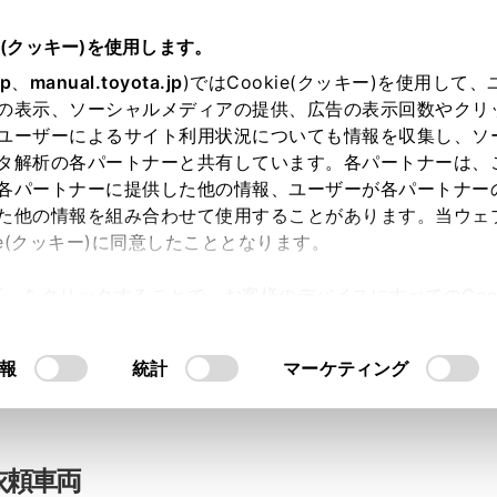
e(クッキー)を使用します。
jp
、
manual.toyota.jp
)ではCookie(クッキー)を使用して
の表示、ソーシャルメディアの提供、広告の表示回数やクリ
ライン相談
ユーザーによるサイト利用状況についても情報を収集し、ソ
タ解析の各パートナーと共有しています。各パートナーは、
各パートナーに提供した他の情報、ユーザーが各パートナー
た他の情報を組み合わせて使用することがあります。当ウェ
入力内容のご確認
ie(クッキー)に同意したこととなります。
許可」をクリックすることで、お客様のデバイスにすべてのCook
意したことになります。Cookie(クッキー)のオプトアウト
ト」取得済みの方は、ログインするとお客さま情報の入力を省
るにあたっては、当社の「
Cookie（クッキー）情報の取り
報
統計
マーケティング
ログインして
依頼車両