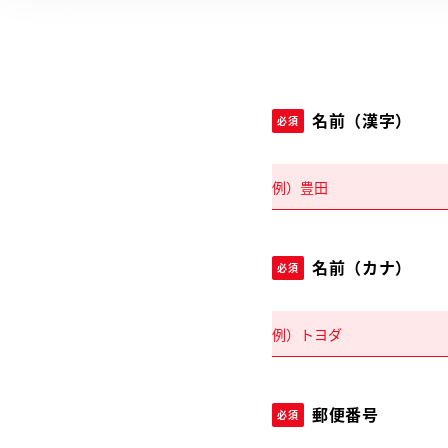
名前（漢字）
必須
名前（カナ）
必須
郵便番号
必須