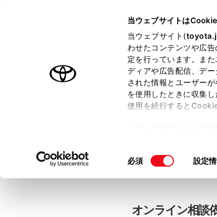
当ウェブサイトはCooki
TOYOTA
当ウェブサイト(
toyota.
わせたコンテンツや広告
色のついた項目
は必須です。
色のついた項目
中古車：オン
定を行っています。また
ディアや広告配信、デー
された情報とユーザーが
を使用したときに収集し
お客さま情報の入力
使用を続行するとCook
「すべてのCookieを
ー)が保存されることに同
「TOYOTAアカウン
更、同意を撤回したりす
同
必須
設定情
て
」をご覧ください。
意
の
選
択
オンライン相談