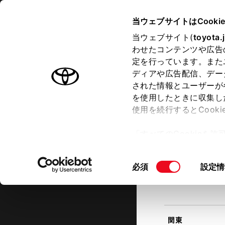
TOYOTA
当ウェブサイトはCooki
当ウェブサイト(
toyota.
わせたコンテンツや広告
ラインアップ
オーナーサポート
トピックス
定を行っています。また
現在地
ディアや広告配信、デー
トヨタ認定中古車
該当す
された情報とユーザーが
を使用したときに収集し
中古車を探す
トヨタ認定中古車の魅力
3つの買
使用を続行するとCook
北海道
「すべてのCookieを
ー)が保存されることに同
更、同意を撤回したりす
同
必須
設定情
て
」をご覧ください。
東北
意
の
選
択
関東