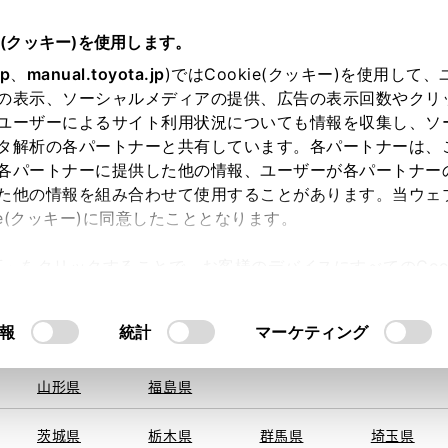
e(クッキー)を使用します。
jp
、
manual.toyota.jp
)ではCookie(クッキー)を使用して
の表示、ソーシャルメディアの提供、広告の表示回数やクリ
ユーザーによるサイト利用状況についても情報を収集し、ソ
を取得できませんでした。
タ解析の各パートナーと共有しています。各パートナーは、
る地域・都道府県をお選びください。
各パートナーに提供した他の情報、ユーザーが各パートナー
た他の情報を組み合わせて使用することがあります。当ウェ
い方
オンライン購入
お気に入り
保存した見積り
ie(クッキー)に同意したこととなります。
旭川
釧路
札幌
帯広
許可」をクリックすることで、お客様のデバイスにすべてのCook
函館
北見
室蘭、苫小
意したことになります。Cookie(クッキー)のオプトアウト
牧、
ひだか
るにあたっては、当社の「
Cookie（クッキー）情報の取り
報
統計
マーケティング
申し訳ございません。
青森県
岩手県
宮城県
秋田県
何らかの問題が発生しました。
山形県
福島県
茨城県
栃木県
群馬県
埼玉県
恐れ入りますが、しばらく経ってから
再度、お試し下さい。