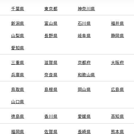
千葉県
東京都
神奈川県
新潟県
富山県
石川県
福井県
山梨県
長野県
岐阜県
静岡県
関連サービス
愛知県
ト
GAZOO
KINTO
三重県
トヨタ中古車オンラインストア
滋賀県
京都府
TOYOTA SHARE
大阪府
ng
クルマ買取
法人向けカーリー
兵庫県
奈良県
和歌山県
トヨタレンタカー
トヨタのau/UQ
鳥取県
島根県
岡山県
広島県
山口県
徳島県
香川県
愛媛県
高知県
TAアカウント利用規約
反社会的勢力に対する基本方針
企業情報
リコール情報
福岡県
佐賀県
長崎県
熊本県
SERVED.