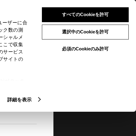
検索
メニュー
ログイン
すべてのCookieを許可
、ユーザーに合
ック数の測
選択中のCookieを許可
ーシャルメ
ここで収集
必須のCookieのみ許可
メニュー
のサービス
ブサイトの
閲覧履歴
お住まいの地域
未設定
ie(クッキ
、設定の変
扱いについ
詳細を表示