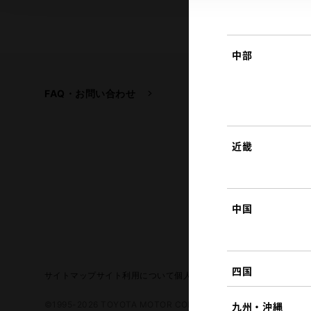
中部
FAQ・お問い合わせ
関連サイト
トヨタ自動車企業サイ
トヨタイムズ
近畿
TOYOTA GAZOO Raci
中国
四国
サイトマップ
サイト利用について
個人情報の取扱いについて
TOYO
©1995-2026 TOYOTA MOTOR CORPORATION. ALL RIGHTS RE
九州・沖縄