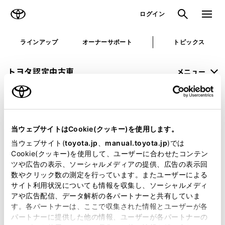
TOYOTA
検索
メニュ
ログイン
ラインアップ
オーナーサポート
トピックス
トヨタ認定中古車
メニュー
未設定
お気に入り
保存した見積り
閲覧履歴
当ウェブサイトはCookie(クッキー)を使用します。
申し訳ございません。
当ウェブサイト(
toyota.jp
、
manual.toyota.jp
)では
Cookie(クッキー)を使用して、ユーザーに合わせたコンテン
何らかの問題が発生しました。
ツや広告の表示、ソーシャルメディアの提供、広告の表示回
数やクリック数の測定を行っています。またユーザーによる
恐れ入りますが、しばらく経ってから
サイト利用状況についても情報を収集し、ソーシャルメディ
アや広告配信、データ解析の各パートナーと共有していま
再度、お試し下さい。
す。各パートナーは、ここで収集された情報とユーザーが各
パートナーに提供した他の情報、ユーザーが各パートナーの