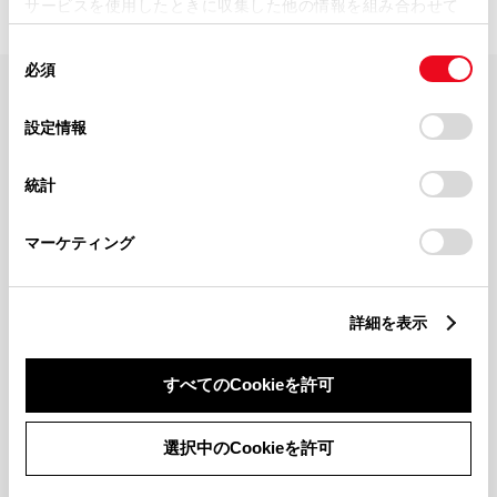
サービスを使用したときに収集した他の情報を組み合わせて
使用することがあります。当ウェブサイトの使用を続行する
同
とCookie(クッキー)に同意したこととなります。
必須
意
の
「すべてのCookieを許可」をクリックすることで、お客様の
FAQ・お問い合わせ
選
デバイスにすべてのCookie(クッキー)が保存されることに同
設定情報
択
意したことになります。Cookie(クッキー)のオプトアウト、
設定の変更、同意を撤回したりするにあたっては、当社の
関連サイト
統計
「
Cookie（クッキー）情報の取り扱いについて
」をご覧くだ
さい。
関連サービス
マーケティング
公式SNS
詳細を表示
LINE
X
Facebook
YouTube
Instagram
すべてのCookieを許可
トヨタイムズ
選択中のCookieを許可
TOYOTA Mail Magazine