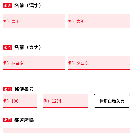
名前（漢字）
必須
名前（カナ）
必須
郵便番号
必須
住所自動入力
都道府県
必須