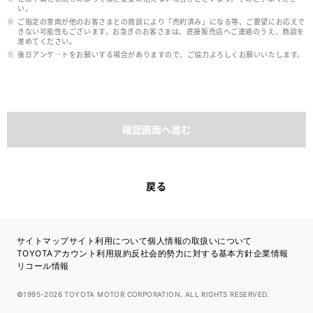
い。
ご指定の車両が他のお客さまとの商談により「売約済み」になる等、ご要望にお応えで
きない可能性もございます。お急ぎのお客さまは、直接販売店へご連絡のうえ、商談を
進めてください。
後日アンケ―トをお願いする場合がありますので、ご協力よろしくお願いいたします。
確認画面へ進む
戻る
サイトマップ
サイト利用について
個人情報の取扱いについて
TOYOTAアカウント利用規約
反社会的勢力に対する基本方針
企業情報
リコール情報
©1995-2026 TOYOTA MOTOR CORPORATION. ALL RIGHTS RESERVED.