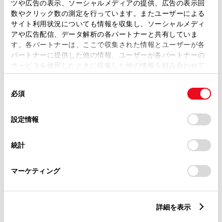
ツや広告の表示、ソーシャルメディアの提供、広告の表示回
数やクリック数の測定を行っています。またユーザーによる
サイト利用状況についても情報を収集し、ソーシャルメディ
ご希望の連絡方法
必須
アや広告配信、データ解析の各パートナーと共有していま
す。各パートナーは、ここで収集された情報とユーザーが各
パートナーに提供した他の情報、ユーザーが各パートナーの
Eメール
サービスを使用したときに収集した他の情報を組み合わせて
使用することがあります。当ウェブサイトの使用を続行する
電話
同
とCookie(クッキー)に同意したこととなります。
必須
意
の
「すべてのCookieを許可」をクリックすることで、お客様の
選
デバイスにすべてのCookie(クッキー)が保存されることに同
設定情報
メールアドレス
択
必須
意したことになります。Cookie(クッキー)のオプトアウト、
設定の変更、同意を撤回したりするにあたっては、当社の
統計
「
Cookie（クッキー）情報の取り扱いについて
」をご覧くだ
さい。
マーケティング
ご相談内容
必須
詳細を表示