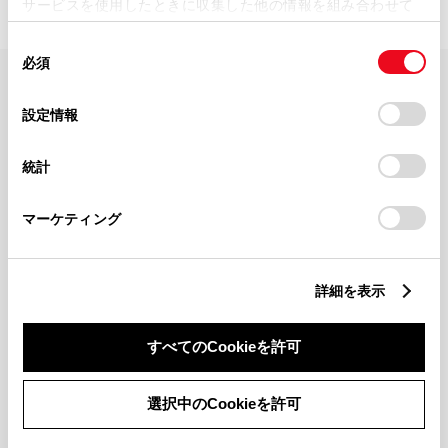
サービスを使用したときに収集した他の情報を組み合わせて
使用することがあります。当ウェブサイトの使用を続行する
同
とCookie(クッキー)に同意したこととなります。
必須
意
の
「すべてのCookieを許可」をクリックすることで、お客様の
FAQ・お問い合わせ
選
デバイスにすべてのCookie(クッキー)が保存されることに同
設定情報
択
意したことになります。Cookie(クッキー)のオプトアウト、
設定の変更、同意を撤回したりするにあたっては、当社の
関連サイト
統計
「
Cookie（クッキー）情報の取り扱いについて
」をご覧くだ
さい。
関連サービス
マーケティング
公式SNS
詳細を表示
LINE
X
Facebook
YouTube
Instagram
すべてのCookieを許可
トヨタイムズ
選択中のCookieを許可
TOYOTA Mail Magazine