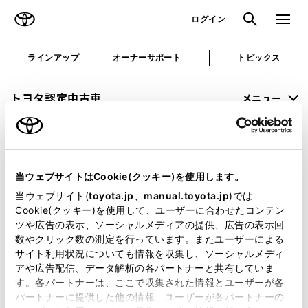
TOYOTA
検索
メニュ
ログイン
ラインアップ
オーナーサポート
トピックス
トヨタ認定中古車
メニュー
未設定
お気に入り
保存した見積り
閲覧履歴
当ウェブサイトはCookie(クッキー)を使用します。
申し訳ございません。
当ウェブサイト(
toyota.jp
、
manual.toyota.jp
)では
Cookie(クッキー)を使用して、ユーザーに合わせたコンテン
何らかの問題が発生しました。
ツや広告の表示、ソーシャルメディアの提供、広告の表示回
数やクリック数の測定を行っています。またユーザーによる
恐れ入りますが、しばらく経ってから
サイト利用状況についても情報を収集し、ソーシャルメディ
アや広告配信、データ解析の各パートナーと共有していま
再度、お試し下さい。
す。各パートナーは、ここで収集された情報とユーザーが各
パートナーに提供した他の情報、ユーザーが各パートナーの