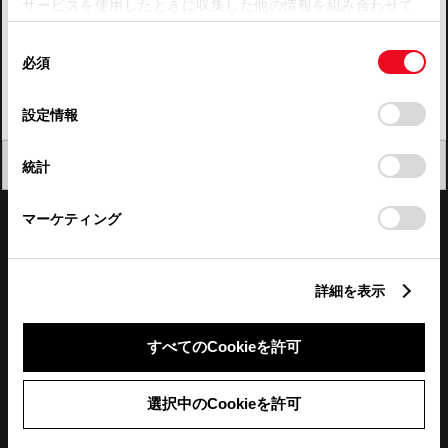
サービスを使用したときに収集した他の情報を組み合わせて
使用することがあります。当ウェブサイトの使用を続行する
四国
同
とCookie(クッキー)に同意したこととなります。
必須
意
九州・沖縄
の
「すべてのCookieを許可」をクリックすることで、お客様の
FAQ・お問い合わせ
選
デバイスにすべてのCookie(クッキー)が保存されることに同
設定情報
択
意したことになります。Cookie(クッキー)のオプトアウト、
設定の変更、同意を撤回したりするにあたっては、当社の
関連サイト
閉じる
統計
「
Cookie（クッキー）情報の取り扱いについて
」をご覧くだ
さい。
関連サービス
マーケティング
公式SNS
詳細を表示
LINE
X
Facebook
YouTube
Instagram
すべてのCookieを許可
トヨタイムズ
選択中のCookieを許可
TOYOTA Mail Magazine