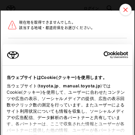
TOYOTA
検索
メニュ
ログイン
現在地を取得できませんでした。
ラインアップ
オーナーサポート
トピックス
該当する地域・都道府県をお選びください。
トヨタ認定中古車
メニュー
北海道
未設定
お気に入り
保存した見積り
閲覧履歴
東北
当ウェブサイトはCookie(クッキー)を使用します。
関東
申し訳ございません。
当ウェブサイト(
toyota.jp
、
manual.toyota.jp
)では
Cookie(クッキー)を使用して、ユーザーに合わせたコンテン
中部
何らかの問題が発生しました。
ツや広告の表示、ソーシャルメディアの提供、広告の表示回
数やクリック数の測定を行っています。またユーザーによる
恐れ入りますが、しばらく経ってから
サイト利用状況についても情報を収集し、ソーシャルメディ
近畿
アや広告配信、データ解析の各パートナーと共有していま
再度、お試し下さい。
す。各パートナーは、ここで収集された情報とユーザーが各
中国
パートナーに提供した他の情報、ユーザーが各パートナーの