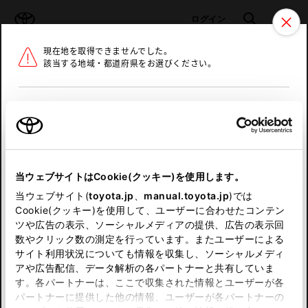
TOYOTA
検索
メニュ
ログイン
現在地を取得できませんでした。
ラインアップ
オーナーサポート
トピックス
該当する地域・都道府県をお選びください。
トヨタ認定中古車
メニュー
北海道
未設定
お気に入り
保存した見積り
閲覧履歴
東北
当ウェブサイトはCookie(クッキー)を使用します。
関東
申し訳ございません。
当ウェブサイト(
toyota.jp
、
manual.toyota.jp
)では
Cookie(クッキー)を使用して、ユーザーに合わせたコンテン
中部
何らかの問題が発生しました。
ツや広告の表示、ソーシャルメディアの提供、広告の表示回
数やクリック数の測定を行っています。またユーザーによる
恐れ入りますが、しばらく経ってから
サイト利用状況についても情報を収集し、ソーシャルメディ
近畿
アや広告配信、データ解析の各パートナーと共有していま
再度、お試し下さい。
す。各パートナーは、ここで収集された情報とユーザーが各
中国
パートナーに提供した他の情報、ユーザーが各パートナーの