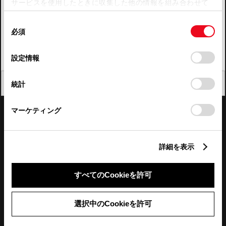
サービスを使用したときに収集した他の情報を組み合わせて
使用することがあります。当ウェブサイトの使用を続行する
四国
同
とCookie(クッキー)に同意したこととなります。
必須
意
九州・沖縄
の
「すべてのCookieを許可」をクリックすることで、お客様の
FAQ・お問い合わせ
選
デバイスにすべてのCookie(クッキー)が保存されることに同
設定情報
択
意したことになります。Cookie(クッキー)のオプトアウト、
設定の変更、同意を撤回したりするにあたっては、当社の
関連サイト
閉じる
統計
「
Cookie（クッキー）情報の取り扱いについて
」をご覧くだ
さい。
関連サービス
マーケティング
公式SNS
詳細を表示
LINE
X
Facebook
YouTube
Instagram
すべてのCookieを許可
トヨタイムズ
選択中のCookieを許可
TOYOTA Mail Magazine