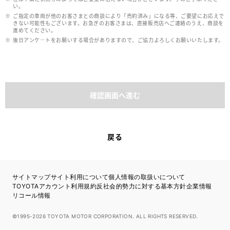
い。
ご指定の車両が他のお客さまとの商談により「売約済み」になる等、ご要望にお応えで
きない可能性もございます。お急ぎのお客さまは、直接販売店へご連絡のうえ、商談を
進めてください。
後日アンケ―トをお願いする場合がありますので、ご協力よろしくお願いいたします。
確認画面へ進む
戻る
サイトマップ
サイト利用について
個人情報の取扱いについて
TOYOTAアカウント利用規約
反社会的勢力に対する基本方針
企業情報
リコール情報
©1995-2026 TOYOTA MOTOR CORPORATION. ALL RIGHTS RESERVED.