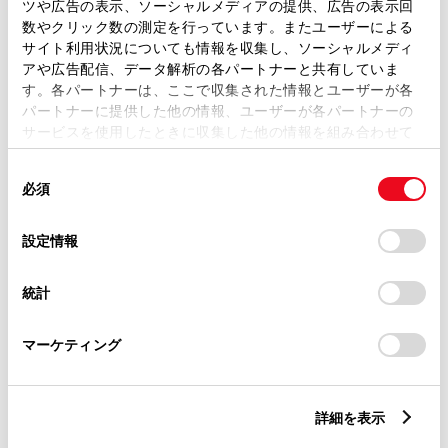
ツや広告の表示、ソーシャルメディアの提供、広告の表示回
数やクリック数の測定を行っています。またユーザーによる
サイト利用状況についても情報を収集し、ソーシャルメディ
ご希望の連絡方法
必須
アや広告配信、データ解析の各パートナーと共有していま
す。各パートナーは、ここで収集された情報とユーザーが各
パートナーに提供した他の情報、ユーザーが各パートナーの
Eメール
サービスを使用したときに収集した他の情報を組み合わせて
使用することがあります。当ウェブサイトの使用を続行する
電話
同
とCookie(クッキー)に同意したこととなります。
必須
意
の
「すべてのCookieを許可」をクリックすることで、お客様の
選
デバイスにすべてのCookie(クッキー)が保存されることに同
設定情報
メールアドレス
択
必須
意したことになります。Cookie(クッキー)のオプトアウト、
設定の変更、同意を撤回したりするにあたっては、当社の
統計
「
Cookie（クッキー）情報の取り扱いについて
」をご覧くだ
さい。
マーケティング
ご相談内容
必須
詳細を表示