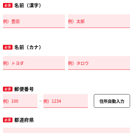
名前（漢字）
必須
名前（カナ）
必須
郵便番号
必須
住所自動入力
都道府県
必須