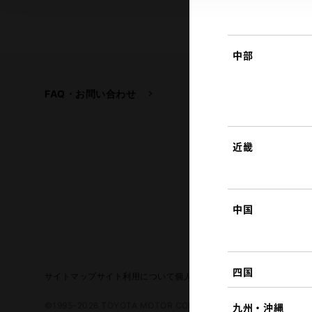
中部
FAQ・お問い合わせ
関連サイト
トヨタ自動車企業サイ
トヨタイムズ
近畿
TOYOTA GAZOO Raci
中国
四国
サイトマップ
サイト利用について
個人情報の取扱いについて
TOYO
©1995-2026 TOYOTA MOTOR CORPORATION. ALL RIGHTS RE
九州・沖縄