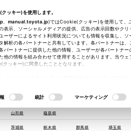
e(クッキー)を使用します。
jp
、
manual.toyota.jp
)ではCookie(クッキー)を使用して
の表示、ソーシャルメディアの提供、広告の表示回数やクリ
ユーザーによるサイト利用状況についても情報を収集し、ソ
を取得できませんでした。
タ解析の各パートナーと共有しています。各パートナーは、
る地域・都道府県をお選びください。
各パートナーに提供した他の情報、ユーザーが各パートナー
た他の情報を組み合わせて使用することがあります。当ウェ
い方
オンライン購入
お気に入り
保存した見積り
ie(クッキー)に同意したこととなります。
旭川
釧路
札幌
帯広
許可」をクリックすることで、お客様のデバイスにすべてのCook
函館
北見
室蘭、苫小
意したことになります。Cookie(クッキー)のオプトアウト
牧、
ひだか
るにあたっては、当社の「
Cookie（クッキー）情報の取り
報
統計
マーケティング
申し訳ございません。
青森県
岩手県
宮城県
秋田県
何らかの問題が発生しました。
山形県
福島県
茨城県
栃木県
群馬県
埼玉県
恐れ入りますが、しばらく経ってから
再度、お試し下さい。