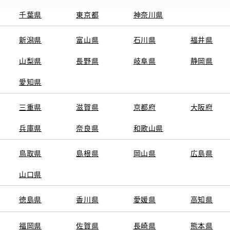
千葉県
東京都
神奈川県
新潟県
富山県
石川県
福井県
山梨県
長野県
岐阜県
静岡県
関連サービス
愛知県
ト
GAZOO
KINTO
三重県
トヨタ中古車オンラインストア
滋賀県
京都府
TOYOTA SHARE
大阪府
ng
クルマ買取
法人向けカーリー
兵庫県
奈良県
和歌山県
トヨタレンタカー
トヨタのau/UQ
鳥取県
島根県
岡山県
広島県
山口県
徳島県
香川県
愛媛県
高知県
TAアカウント利用規約
反社会的勢力に対する基本方針
企業情報
リコール情報
福岡県
佐賀県
長崎県
熊本県
SERVED.