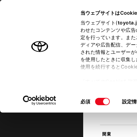
TOYOTA
当ウェブサイトはCooki
当ウェブサイト(
toyota.
わせたコンテンツや広告
ラインアップ
オーナーサポート
トピックス
定を行っています。また
現在地
ディアや広告配信、デー
トヨタ認定中古車
該当す
された情報とユーザーが
を使用したときに収集し
中古車を探す
トヨタ認定中古車の魅力
3つの買
使用を続行するとCook
北海道
「すべてのCookieを
ー)が保存されることに同
更、同意を撤回したりす
同
必須
設定情
て
」をご覧ください。
東北
意
の
選
択
関東