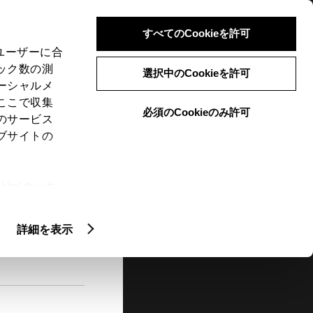
検索
メニュー
ログイン
すべてのCookieを許可
、ユーザーに合
ック数の測
選択中のCookieを許可
ーシャルメ
ここで収集
必須のCookieのみ許可
メニュー
のサービス
ブサイトの
閲覧履歴
お住まいの地域
未設定
ie(クッキ
、設定の変
扱いについ
詳細を表示