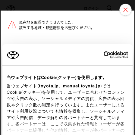
TOYOTA
検索
メニュ
ログイン
現在地を取得できませんでした。
ラインアップ
オーナーサポート
トピックス
該当する地域・都道府県をお選びください。
トヨタ認定中古車
メニュー
北海道
未設定
お気に入り
保存した見積り
閲覧履歴
東北
当ウェブサイトはCookie(クッキー)を使用します。
関東
申し訳ございません。
当ウェブサイト(
toyota.jp
、
manual.toyota.jp
)では
Cookie(クッキー)を使用して、ユーザーに合わせたコンテン
中部
何らかの問題が発生しました。
ツや広告の表示、ソーシャルメディアの提供、広告の表示回
数やクリック数の測定を行っています。またユーザーによる
恐れ入りますが、しばらく経ってから
サイト利用状況についても情報を収集し、ソーシャルメディ
近畿
アや広告配信、データ解析の各パートナーと共有していま
再度、お試し下さい。
す。各パートナーは、ここで収集された情報とユーザーが各
中国
パートナーに提供した他の情報、ユーザーが各パートナーの