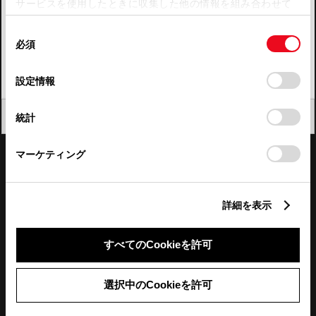
サービスを使用したときに収集した他の情報を組み合わせて
使用することがあります。当ウェブサイトの使用を続行する
四国
同
とCookie(クッキー)に同意したこととなります。
必須
意
九州・沖縄
の
「すべてのCookieを許可」をクリックすることで、お客様の
FAQ・お問い合わせ
選
デバイスにすべてのCookie(クッキー)が保存されることに同
設定情報
択
意したことになります。Cookie(クッキー)のオプトアウト、
設定の変更、同意を撤回したりするにあたっては、当社の
関連サイト
閉じる
統計
「
Cookie（クッキー）情報の取り扱いについて
」をご覧くだ
さい。
関連サービス
マーケティング
公式SNS
詳細を表示
LINE
X
Facebook
YouTube
Instagram
すべてのCookieを許可
トヨタイムズ
選択中のCookieを許可
TOYOTA Mail Magazine