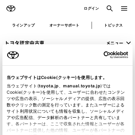
TOYOTA
検索
メニュ
ログイン
ラインアップ
オーナーサポート
トピックス
トヨタ認定中古車
メニュー
未設定
お気に入り
保存した見積り
閲覧履歴
当ウェブサイトはCookie(クッキー)を使用します。
申し訳ございません。
当ウェブサイト(
toyota.jp
、
manual.toyota.jp
)では
Cookie(クッキー)を使用して、ユーザーに合わせたコンテン
何らかの問題が発生しました。
ツや広告の表示、ソーシャルメディアの提供、広告の表示回
数やクリック数の測定を行っています。またユーザーによる
恐れ入りますが、しばらく経ってから
サイト利用状況についても情報を収集し、ソーシャルメディ
アや広告配信、データ解析の各パートナーと共有していま
再度、お試し下さい。
す。各パートナーは、ここで収集された情報とユーザーが各
パートナーに提供した他の情報、ユーザーが各パートナーの