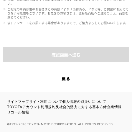
い。
ご指定の車両が他のお客さまとの商談により「売約済み」になる等、ご要望にお応えで
きない可能性もございます。お急ぎのお客さまは、直接販売店へご連絡のうえ、商談を
進めてください。
後日アンケ―トをお願いする場合がありますので、ご協力よろしくお願いいたします。
確認画面へ進む
戻る
サイトマップ
サイト利用について
個人情報の取扱いについて
TOYOTAアカウント利用規約
反社会的勢力に対する基本方針
企業情報
リコール情報
©1995-2026 TOYOTA MOTOR CORPORATION. ALL RIGHTS RESERVED.