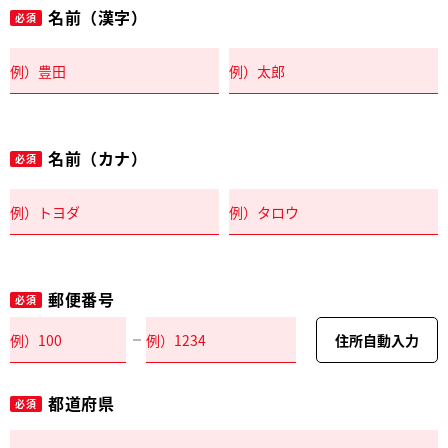
名前（漢字）
必須
名前（カナ）
必須
郵便番号
必須
住所自動入力
都道府県
必須