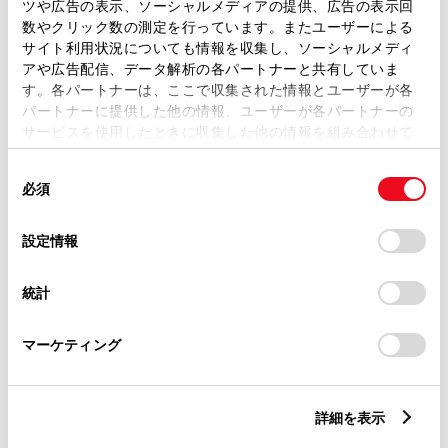
ツや広告の表示、ソーシャルメディアの提供、広告の表示回
数やクリック数の測定を行っています。またユーザーによる
サイト利用状況についても情報を収集し、ソーシャルメディ
ご希望の連絡方法
必須
アや広告配信、データ解析の各パートナーと共有していま
す。各パートナーは、ここで収集された情報とユーザーが各
パートナーに提供した他の情報、ユーザーが各パートナーの
Eメール
サービスを使用したときに収集した他の情報を組み合わせて
使用することがあります。当ウェブサイトの使用を続行する
電話
同
とCookie(クッキー)に同意したこととなります。
必須
意
の
「すべてのCookieを許可」をクリックすることで、お客様の
選
デバイスにすべてのCookie(クッキー)が保存されることに同
設定情報
メールアドレス
択
必須
意したことになります。Cookie(クッキー)のオプトアウト、
設定の変更、同意を撤回したりするにあたっては、当社の
統計
「
Cookie（クッキー）情報の取り扱いについて
」をご覧くだ
さい。
マーケティング
ご相談内容
必須
詳細を表示