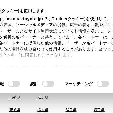
e(クッキー)を使用します。
jp
、
manual.toyota.jp
)ではCookie(クッキー)を使用して
の表示、ソーシャルメディアの提供、広告の表示回数やクリ
ユーザーによるサイト利用状況についても情報を収集し、ソ
を取得できませんでした。
タ解析の各パートナーと共有しています。各パートナーは、
る地域・都道府県をお選びください。
各パートナーに提供した他の情報、ユーザーが各パートナー
た他の情報を組み合わせて使用することがあります。当ウェ
い方
オンライン購入
お気に入り
保存した見積り
ie(クッキー)に同意したこととなります。
旭川
釧路
札幌
帯広
許可」をクリックすることで、お客様のデバイスにすべてのCook
函館
北見
室蘭、苫小
意したことになります。Cookie(クッキー)のオプトアウト
牧、
ひだか
るにあたっては、当社の「
Cookie（クッキー）情報の取り
報
統計
マーケティング
申し訳ございません。
青森県
岩手県
宮城県
秋田県
何らかの問題が発生しました。
山形県
福島県
茨城県
栃木県
群馬県
埼玉県
恐れ入りますが、しばらく経ってから
再度、お試し下さい。