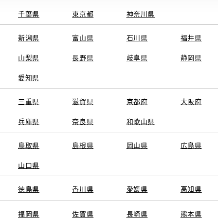
千葉県
東京都
神奈川県
新潟県
富山県
石川県
福井県
山梨県
長野県
岐阜県
静岡県
関連サービス
愛知県
ト
GAZOO
KINTO
三重県
トヨタ中古車オンラインストア
滋賀県
京都府
TOYOTA SHARE
大阪府
ng
クルマ買取
法人向けカーリー
兵庫県
奈良県
和歌山県
トヨタレンタカー
トヨタのau/UQ
鳥取県
島根県
岡山県
広島県
山口県
徳島県
香川県
愛媛県
高知県
TAアカウント利用規約
反社会的勢力に対する基本方針
企業情報
リコール情報
福岡県
佐賀県
長崎県
熊本県
SERVED.