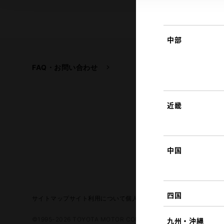
中部
FAQ・お問い合わせ
関連サイト
トヨタ自動車企業サイ
トヨタイムズ
近畿
TOYOTA GAZOO Raci
中国
四国
サイトマップ
サイト利用について
個人情報の取扱いについて
TOYO
©1995-2026 TOYOTA MOTOR CORPORATION. ALL RIGHTS RE
九州・沖縄