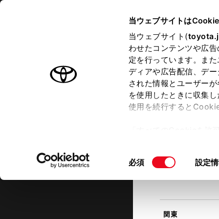
TOYOTA
当ウェブサイトはCooki
当ウェブサイト(
toyota.
わせたコンテンツや広告
ラインアップ
オーナーサポート
トピックス
定を行っています。また
現在地
ディアや広告配信、デー
トヨタ認定中古車
該当す
された情報とユーザーが
を使用したときに収集し
中古車を探す
トヨタ認定中古車の魅力
3つの買
使用を続行するとCook
北海道
「すべてのCookieを
ー)が保存されることに同
更、同意を撤回したりす
同
必須
設定情
て
」をご覧ください。
東北
意
の
選
択
関東