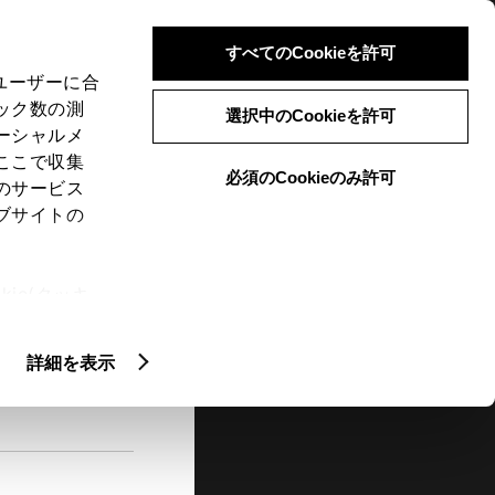
検索
メニュー
ログイン
すべてのCookieを許可
、ユーザーに合
ック数の測
選択中のCookieを許可
ーシャルメ
ここで収集
必須のCookieのみ許可
メニュー
のサービス
ブサイトの
閲覧履歴
お住まいの地域
未設定
ie(クッキ
、設定の変
扱いについ
詳細を表示