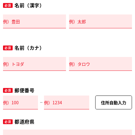
名前（漢字）
必須
名前（カナ）
必須
郵便番号
必須
住所自動入力
都道府県
必須