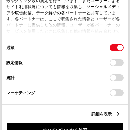
数やクリック数の測定を行っています。またユーザーによる
サイト利用状況についても情報を収集し、ソーシャルメディ
アや広告配信、データ解析の各パートナーと共有していま
ご希望の連絡方法
必須
す。各パートナーは、ここで収集された情報とユーザーが各
パートナーに提供した他の情報、ユーザーが各パートナーの
サービスを使用したときに収集した他の情報を組み合わせて
Eメール
使用することがあります。当ウェブサイトの使用を続行する
同
とCookie(クッキー)に同意したこととなります。
必須
電話
意
の
「すべてのCookieを許可」をクリックすることで、お客様の
選
デバイスにすべてのCookie(クッキー)が保存されることに同
設定情報
択
意したことになります。Cookie(クッキー)のオプトアウト、
メールアドレス
設定の変更、同意を撤回したりするにあたっては、当社の
必須
統計
「
Cookie（クッキー）情報の取り扱いについて
」をご覧くだ
さい。
マーケティング
詳細を表示
ご相談内容
必須